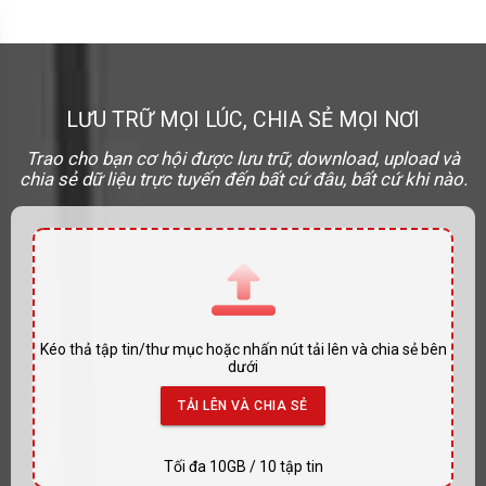
menu
LƯU TRỮ MỌI LÚC, CHIA SẺ MỌI NƠI
Trao cho bạn cơ hội được lưu trữ, download, upload và
chia sẻ dữ liệu trực tuyến đến bất cứ đâu, bất cứ khi nào.
Kéo thả tập tin/thư mục hoặc nhấn nút tải lên và chia sẻ bên
dưới
TẢI LÊN VÀ CHIA SẺ
Tối đa 10GB / 10 tập tin