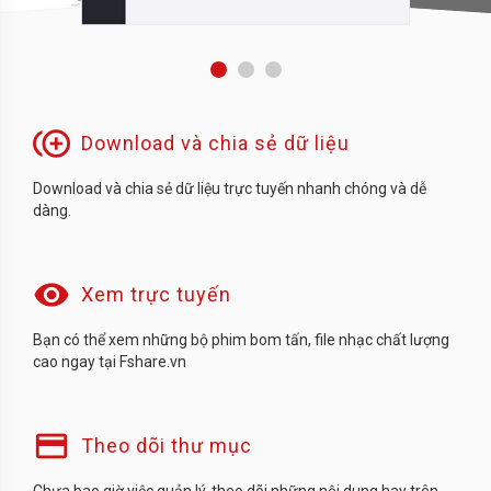
0
1
2
control_point_duplicate
Download và chia sẻ dữ liệu
Download và chia sẻ dữ liệu trực tuyến nhanh chóng và dễ
dàng.
visibility
Xem trực tuyến
Bạn có thể xem những bộ phim bom tấn, file nhạc chất lượng
cao ngay tại Fshare.vn
credit_card
Theo dõi thư mục
Chưa bao giờ việc quản lý, theo dõi những nội dung hay trên