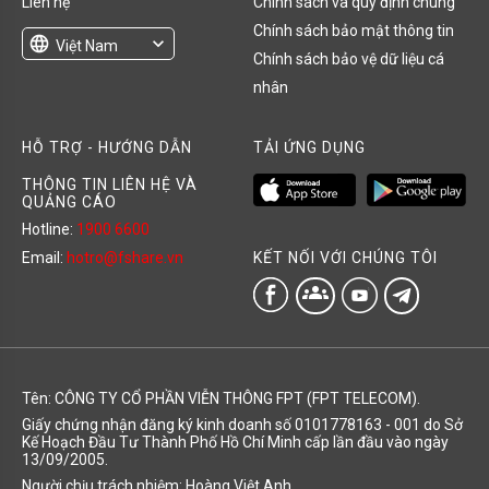
Liên hệ
Chính sách và quy định chung
Chính sách bảo mật thông tin
language
expand_more
Việt Nam
Chính sách bảo vệ dữ liệu cá
English
nhân
HỖ TRỢ - HƯỚNG DẪN
TẢI ỨNG DỤNG
THÔNG TIN LIÊN HỆ VÀ
QUẢNG CÁO
Hotline:
1900 6600
KẾT NỐI VỚI CHÚNG TÔI
Email:
hotro@fshare.vn
groups
Tên: CÔNG TY CỔ PHẦN VIỄN THÔNG FPT (FPT TELECOM).
Giấy chứng nhận đăng ký kinh doanh số 0101778163 - 001 do Sở
Kế Hoạch Đầu Tư Thành Phố Hồ Chí Minh cấp lần đầu vào ngày
13/09/2005.
Người chịu trách nhiệm: Hoàng Việt Anh