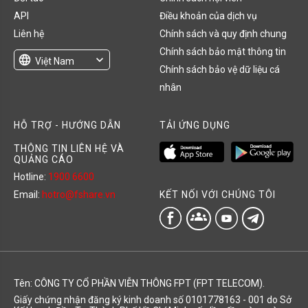
API
Điều khoản của dịch vụ
Liên hệ
Chính sách và quy định chung
Chính sách bảo mật thông tin
language
expand_more
Việt Nam
Chính sách bảo vệ dữ liệu cá
English
nhân
HỖ TRỢ - HƯỚNG DẪN
TẢI ỨNG DỤNG
THÔNG TIN LIÊN HỆ VÀ
QUẢNG CÁO
Hotline:
1900 6600
KẾT NỐI VỚI CHÚNG TÔI
Email:
hotro@fshare.vn
groups
Tên: CÔNG TY CỔ PHẦN VIỄN THÔNG FPT (FPT TELECOM).
Giấy chứng nhận đăng ký kinh doanh số 0101778163 - 001 do Sở