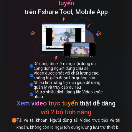
tuyến
trên Fshare Tool, Mobile App
Dễ dàng tìm kiếm mọi nội dung do
check_circle
cộng động người dùng chia sẻ
Video được phát với chất lượng cao,
check_circle
không bị gián đoạn bởi quảng cáo
Nhiều tính năng tiện ích giúp dễ dàng
check_circle
quản lý và truy cập dữ liệu
Hỗ trợ nhiều định dạng file Video khác
check_circle
nhau
Xem video trực tuyến
thật dễ dàng
với 2 bộ tính năng
Tải về tài khoản: Người dùng tải Video trực tiếp về tài
khoản, không còn lo ngại tốn dung lượng lưu trữ thiết bị.