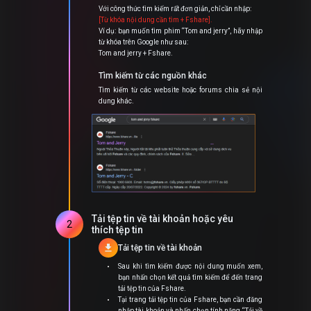
Với công thức tìm kiếm rất đơn giản, chỉ cần nhập:
[Từ khóa nội dung cần tìm + Fshare].
Ví dụ: bạn muốn tìm phim “Tom and jerry”, hãy nhập
từ khóa trên Google như sau:
Tom and jerry + Fshare.
Tìm kiếm từ các nguồn khác
Tìm kiếm từ các website hoặc forums chia sẻ nội
dung khác.
Tải tệp tin về tài khoản hoặc yêu
2
thích tệp tin
download
Tải tệp tin về tài khoản
Sau khi tìm kiếm được nội dung muốn xem,
bạn nhấn chọn kết quả tìm kiếm để đến trang
tải tệp tin của Fshare.
Tại trang tải tệp tin của Fshare, bạn cần đăng
nhập tài khoản và nhấn chọn tính năng “Tải về