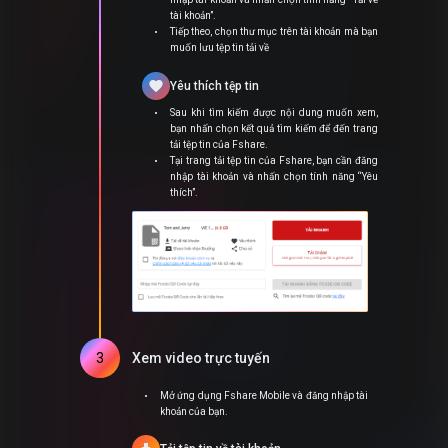
tài khoản”.
Tiếp theo, chọn thư mục trên tài khoản mà bạn
muốn lưu tệp tin tải về
favorite
Yêu thích tệp tin
Sau khi tìm kiếm được nội dung muốn xem,
bạn nhấn chọn kết quả tìm kiếm để đến trang
tải tệp tin của Fshare.
Tại trang tải tệp tin của Fshare, bạn cần đăng
nhập tài khoản và nhấn chọn tính năng “Yêu
thích”.
3
Xem video trực tuyến
Mở ứng dụng Fshare Mobile và đăng nhập tài
khoản của bạn.