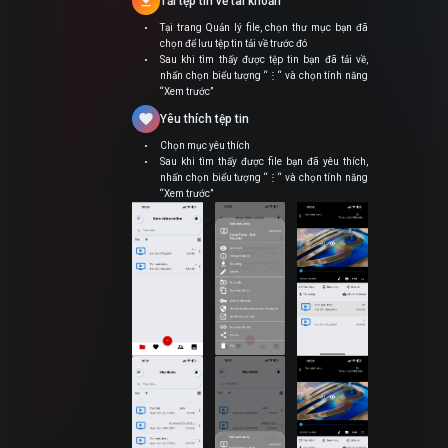
download
Tải tệp tin về tài khoản
Tại trang Quản lý file, chọn thư mục bạn đã
chọn để lưu tệp tin tải về trước đó
Sau khi tìm thấy được tệp tin bạn đã tải về,
nhấn chọn biểu tượng “⋮“ và chọn tính năng
“Xem trước”
favorite
Yêu thích tệp tin
Chọn mục yêu thích
Sau khi tìm thấy được file bạn đã yêu thích,
nhấn chọn biểu tượng “⋮“ và chọn tính năng
“Xem trước”