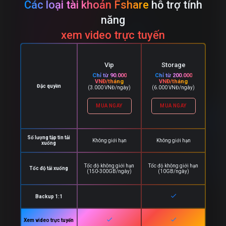
Các loại tài khoản Fshare
hỗ trợ tính
năng
xem video trực tuyến
Vip
Storage
Chỉ từ 90.000
Chỉ từ 200.000
VNĐ/tháng
VNĐ/tháng
Đặc quyền
(3.000 VNĐ/ngày)
(6.000 VNĐ/ngày)
MUA NGAY
MUA NGAY
Số lượng tập tin tải
Không giới hạn
Không giới hạn
xuống
Tốc độ không giới hạn
Tốc độ không giới hạn
Tốc độ tải xuống
(150-300GB/ngày)
(10GB/ngày)
check
Backup 1:1
check
check
Xem video trực tuyến