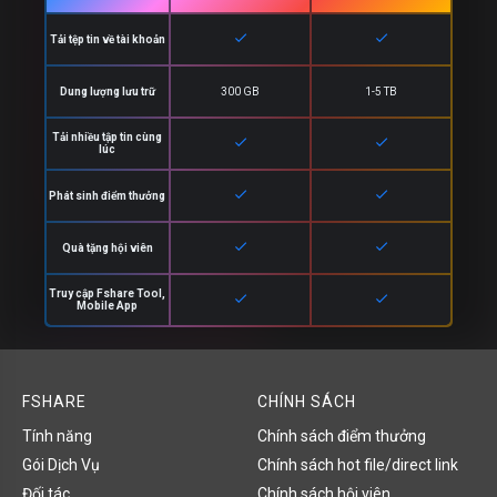
check
check
Tải tệp tin về tài khoản
Dung lượng lưu trữ
300 GB
1-5 TB
Tải nhiều tập tin cùng
check
check
lúc
check
check
Phát sinh điểm thưởng
check
check
Quà tặng hội viên
Truy cập Fshare Tool,
check
check
Mobile App
FSHARE
CHÍNH SÁCH
Tính năng
Chính sách điểm thưởng
Gói Dịch Vụ
Chính sách hot file/direct link
Đối tác
Chính sách hội viên