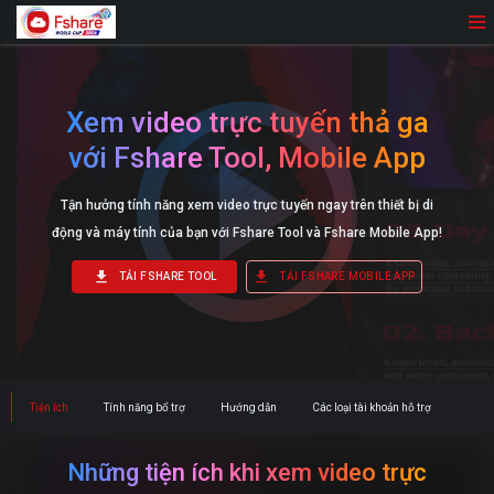
menu
Xem video trực tuyến thả ga
với Fshare Tool, Mobile App
Tận hưởng tính năng xem video trực tuyến ngay trên thiết bị di
động và máy tính của bạn với Fshare Tool và Fshare Mobile App!
download
download
TẢI FSHARE TOOL
TẢI FSHARE MOBILE APP
Tiện ích
Tính năng bổ trợ
Hướng dẫn
Các loại tài khoản hỗ trợ
Những tiện ích khi xem video trực