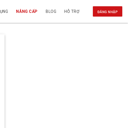
DỤNG
NÂNG CẤP
BLOG
HỖ TRỢ
ĐĂNG NHẬP