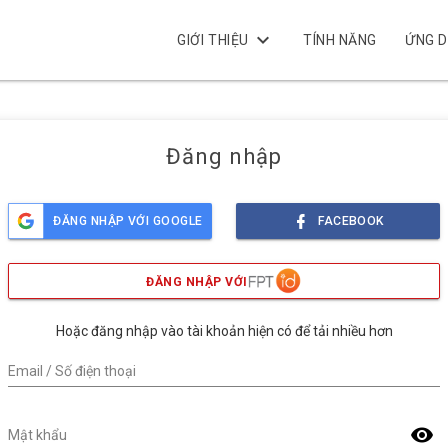
keyboard_arrow_down
GIỚI THIỆU
TÍNH NĂNG
ỨNG 
Đăng nhập
ĐĂNG NHẬP VỚI GOOGLE
FACEBOOK
ĐĂNG NHẬP VỚI
Hoặc đăng nhập vào tài khoản hiện có để tải nhiều hơn
Email / Số điện thoại
visibility
Mật khẩu