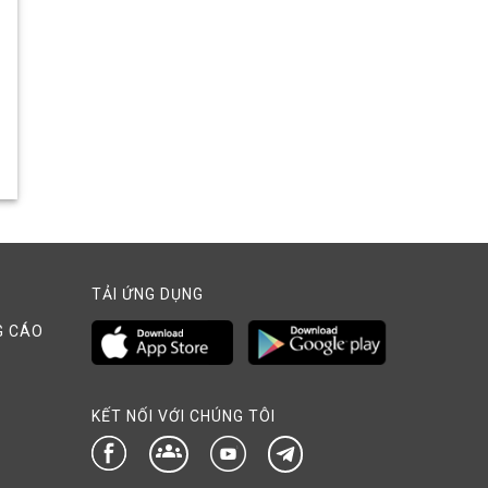
TẢI ỨNG DỤNG
G CÁO
KẾT NỐI VỚI CHÚNG TÔI
groups