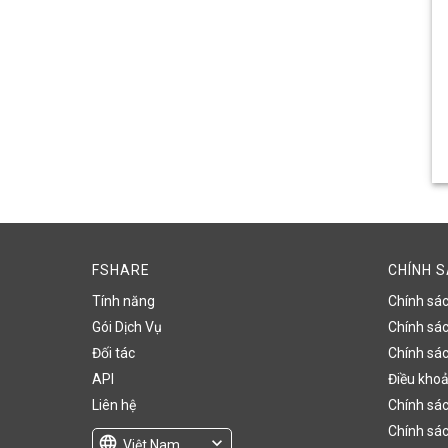
FSHARE
CHÍNH 
Tính năng
Chính sá
Gói Dịch Vụ
Chính sách
Đối tác
Chính sác
API
Điều khoả
Liên hệ
Chính sác
Chính sác
language
expand_more
Việt Nam