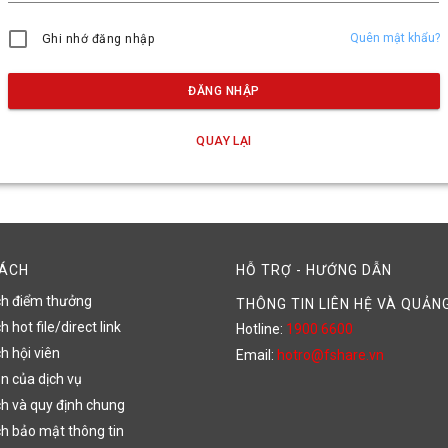
Quên mật khẩu?
Ghi nhớ đăng nhập
ĐĂNG NHẬP
QUAY LẠI
SÁCH
HỖ TRỢ - HƯỚNG DẪN
ch điểm thưởng
THÔNG TIN LIÊN HỆ VÀ QUẢN
 hot file/direct link
Hotline:
1900 6600
h hội viên
Email:
hotro@fshare.vn
n của dịch vụ
h và quy định chung
h bảo mật thông tin