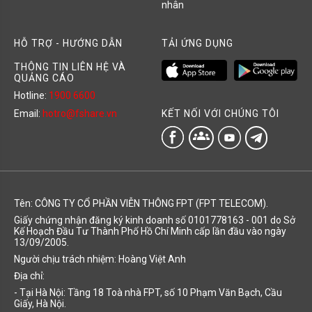
nhân
HỖ TRỢ - HƯỚNG DẪN
TẢI ỨNG DỤNG
THÔNG TIN LIÊN HỆ VÀ
QUẢNG CÁO
Hotline:
1900 6600
KẾT NỐI VỚI CHÚNG TÔI
Email:
hotro@fshare.vn
groups
Tên: CÔNG TY CỔ PHẦN VIỄN THÔNG FPT (FPT TELECOM).
Giấy chứng nhận đăng ký kinh doanh số 0101778163 - 001 do Sở
Kế Hoạch Đầu Tư Thành Phố Hồ Chí Minh cấp lần đầu vào ngày
13/09/2005.
Người chịu trách nhiệm: Hoàng Việt Anh
Địa chỉ:
- Tại Hà Nội: Tầng 18 Toà nhà FPT, số 10 Phạm Văn Bạch, Cầu
Giấy, Hà Nội.