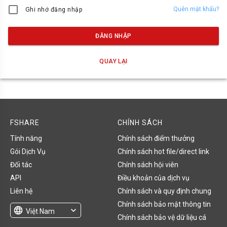
Quên mật khẩu?
Ghi nhớ đăng nhập
ĐĂNG NHẬP
QUAY LẠI
FSHARE
CHÍNH SÁCH
Tính năng
Chính sách điểm thưởng
Gói Dịch Vụ
Chính sách hot file/direct link
Đối tác
Chính sách hội viên
API
Điều khoản của dịch vụ
Liên hệ
Chính sách và quy định chung
Chính sách bảo mật thông tin
language
expand_more
Việt Nam
Chính sách bảo vệ dữ liệu cá
English