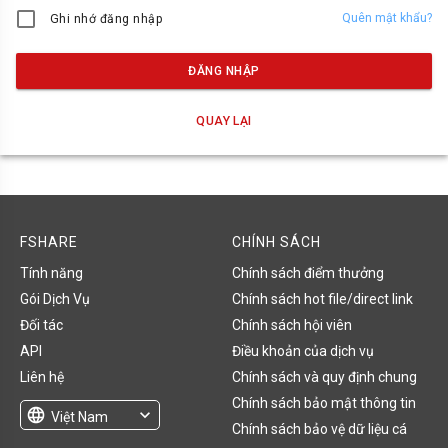
Quên mật khẩu?
Ghi nhớ đăng nhập
ĐĂNG NHẬP
QUAY LẠI
FSHARE
CHÍNH SÁCH
Tính năng
Chính sách điểm thưởng
Gói Dịch Vụ
Chính sách hot file/direct link
Đối tác
Chính sách hội viên
API
Điều khoản của dịch vụ
Liên hệ
Chính sách và quy định chung
Chính sách bảo mật thông tin
language
expand_more
Việt Nam
Chính sách bảo vệ dữ liệu cá
English