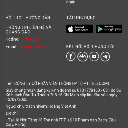
nhân
HỖ TRỢ - HƯỚNG DẪN
TẢI ỨNG DỤNG
THÔNG TIN LIÊN HỆ VÀ
QUẢNG CÁO
Hotline:
1900 6600
KẾT NỐI VỚI CHÚNG TÔI
Email:
hotro@fshare.vn
groups
Tên: CÔNG TY CỔ PHẦN VIỄN THÔNG FPT (FPT TELECOM).
Giấy chứng nhận đăng ký kinh doanh số 0101778163 - 001 do Sở
Kế Hoạch Đầu Tư Thành Phố Hồ Chí Minh cấp lần đầu vào ngày
13/09/2005.
Người chịu trách nhiệm: Hoàng Việt Anh
Địa chỉ:
- Tại Hà Nội: Tầng 18 Toà nhà FPT, số 10 Phạm Văn Bạch, Cầu
Giấy, Hà Nội.