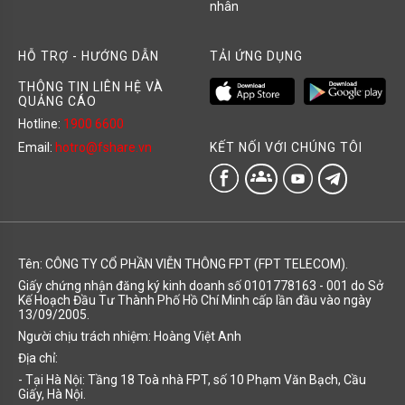
nhân
HỖ TRỢ - HƯỚNG DẪN
TẢI ỨNG DỤNG
THÔNG TIN LIÊN HỆ VÀ
QUẢNG CÁO
Hotline:
1900 6600
KẾT NỐI VỚI CHÚNG TÔI
Email:
hotro@fshare.vn
groups
Tên: CÔNG TY CỔ PHẦN VIỄN THÔNG FPT (FPT TELECOM).
Giấy chứng nhận đăng ký kinh doanh số 0101778163 - 001 do Sở
Kế Hoạch Đầu Tư Thành Phố Hồ Chí Minh cấp lần đầu vào ngày
13/09/2005.
Người chịu trách nhiệm: Hoàng Việt Anh
Địa chỉ:
- Tại Hà Nội: Tầng 18 Toà nhà FPT, số 10 Phạm Văn Bạch, Cầu
Giấy, Hà Nội.