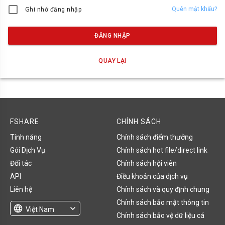
Quên mật khẩu?
Ghi nhớ đăng nhập
ĐĂNG NHẬP
QUAY LẠI
FSHARE
CHÍNH SÁCH
Tính năng
Chính sách điểm thưởng
Gói Dịch Vụ
Chính sách hot file/direct link
Đối tác
Chính sách hội viên
API
Điều khoản của dịch vụ
Liên hệ
Chính sách và quy định chung
Chính sách bảo mật thông tin
language
expand_more
Việt Nam
Chính sách bảo vệ dữ liệu cá
English