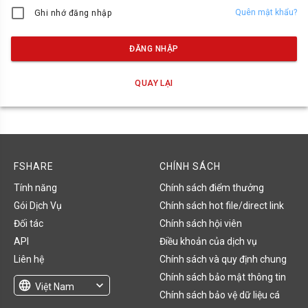
Quên mật khẩu?
Ghi nhớ đăng nhập
ĐĂNG NHẬP
QUAY LẠI
FSHARE
CHÍNH SÁCH
Tính năng
Chính sách điểm thưởng
Gói Dịch Vụ
Chính sách hot file/direct link
Đối tác
Chính sách hội viên
API
Điều khoản của dịch vụ
Liên hệ
Chính sách và quy định chung
Chính sách bảo mật thông tin
language
expand_more
Việt Nam
Chính sách bảo vệ dữ liệu cá
English