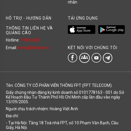
nhân
HỖ TRỢ - HƯỚNG DẪN
TẢI ỨNG DỤNG
THÔNG TIN LIÊN HỆ VÀ
QUẢNG CÁO
Hotline:
1900 6600
KẾT NỐI VỚI CHÚNG TÔI
Email:
hotro@fshare.vn
groups
Tên: CÔNG TY CỔ PHẦN VIỄN THÔNG FPT (FPT TELECOM).
Giấy chứng nhận đăng ký kinh doanh số 0101778163 - 001 do Sở
Kế Hoạch Đầu Tư Thành Phố Hồ Chí Minh cấp lần đầu vào ngày
13/09/2005.
Người chịu trách nhiệm: Hoàng Việt Anh
Địa chỉ:
- Tại Hà Nội: Tầng 18 Toà nhà FPT, số 10 Phạm Văn Bạch, Cầu
Giấy, Hà Nội.