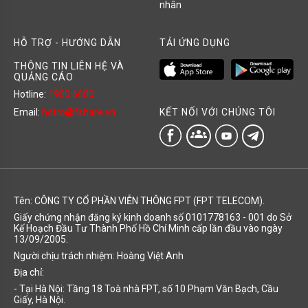
nhân
HỖ TRỢ - HƯỚNG DẪN
TẢI ỨNG DỤNG
THÔNG TIN LIÊN HỆ VÀ
QUẢNG CÁO
Hotline:
1900 6600
KẾT NỐI VỚI CHÚNG TÔI
Email:
hotro@fshare.vn
groups
Tên: CÔNG TY CỔ PHẦN VIỄN THÔNG FPT (FPT TELECOM).
Giấy chứng nhận đăng ký kinh doanh số 0101778163 - 001 do Sở
Kế Hoạch Đầu Tư Thành Phố Hồ Chí Minh cấp lần đầu vào ngày
13/09/2005.
Người chịu trách nhiệm: Hoàng Việt Anh
Địa chỉ:
- Tại Hà Nội: Tầng 18 Toà nhà FPT, số 10 Phạm Văn Bạch, Cầu
Giấy, Hà Nội.