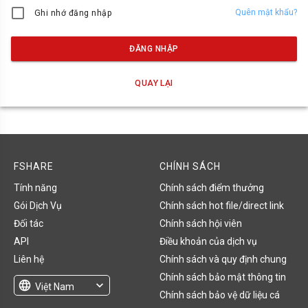
Quên mật khẩu?
Ghi nhớ đăng nhập
ĐĂNG NHẬP
QUAY LẠI
FSHARE
CHÍNH SÁCH
Tính năng
Chính sách điểm thưởng
Gói Dịch Vụ
Chính sách hot file/direct link
Đối tác
Chính sách hội viên
API
Điều khoản của dịch vụ
Liên hệ
Chính sách và quy định chung
Chính sách bảo mật thông tin
language
expand_more
Việt Nam
Chính sách bảo vệ dữ liệu cá
English