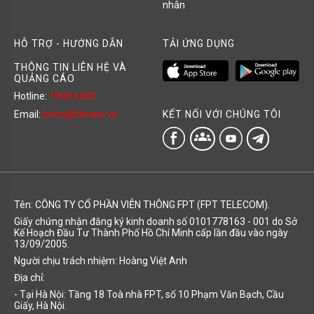
nhân
HỖ TRỢ - HƯỚNG DẪN
TẢI ỨNG DỤNG
THÔNG TIN LIÊN HỆ VÀ
QUẢNG CÁO
Hotline:
1900 6600
KẾT NỐI VỚI CHÚNG TÔI
Email:
hotro@fshare.vn
groups
Tên: CÔNG TY CỔ PHẦN VIỄN THÔNG FPT (FPT TELECOM).
Giấy chứng nhận đăng ký kinh doanh số 0101778163 - 001 do Sở
Kế Hoạch Đầu Tư Thành Phố Hồ Chí Minh cấp lần đầu vào ngày
13/09/2005.
Người chịu trách nhiệm: Hoàng Việt Anh
Địa chỉ:
- Tại Hà Nội: Tầng 18 Toà nhà FPT, số 10 Phạm Văn Bạch, Cầu
Giấy, Hà Nội.