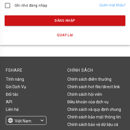
Quên mật khẩu?
Ghi nhớ đăng nhập
ĐĂNG NHẬP
QUAY LẠI
FSHARE
CHÍNH SÁCH
Tính năng
Chính sách điểm thưởng
Gói Dịch Vụ
Chính sách hot file/direct link
Đối tác
Chính sách hội viên
API
Điều khoản của dịch vụ
Liên hệ
Chính sách và quy định chung
Chính sách bảo mật thông tin
language
expand_more
Việt Nam
Chính sách bảo vệ dữ liệu cá
English