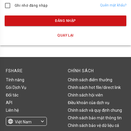
Quên mật khẩu?
Ghi nhớ đăng nhập
ĐĂNG NHẬP
QUAY LẠI
FSHARE
CHÍNH SÁCH
Tính năng
Chính sách điểm thưởng
Gói Dịch Vụ
Chính sách hot file/direct link
Đối tác
Chính sách hội viên
API
Điều khoản của dịch vụ
Liên hệ
Chính sách và quy định chung
Chính sách bảo mật thông tin
language
expand_more
Việt Nam
Chính sách bảo vệ dữ liệu cá
English