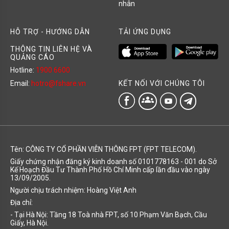
nhân
HỖ TRỢ - HƯỚNG DẪN
TẢI ỨNG DỤNG
THÔNG TIN LIÊN HỆ VÀ
QUẢNG CÁO
Hotline:
1900 6600
KẾT NỐI VỚI CHÚNG TÔI
Email:
hotro@fshare.vn
groups
Tên: CÔNG TY CỔ PHẦN VIỄN THÔNG FPT (FPT TELECOM).
Giấy chứng nhận đăng ký kinh doanh số 0101778163 - 001 do Sở
Kế Hoạch Đầu Tư Thành Phố Hồ Chí Minh cấp lần đầu vào ngày
13/09/2005.
Người chịu trách nhiệm: Hoàng Việt Anh
Địa chỉ:
- Tại Hà Nội: Tầng 18 Toà nhà FPT, số 10 Phạm Văn Bạch, Cầu
Giấy, Hà Nội.