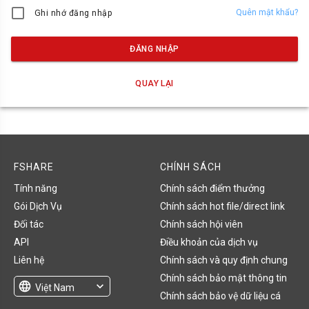
Quên mật khẩu?
Ghi nhớ đăng nhập
ĐĂNG NHẬP
QUAY LẠI
FSHARE
CHÍNH SÁCH
Tính năng
Chính sách điểm thưởng
Gói Dịch Vụ
Chính sách hot file/direct link
Đối tác
Chính sách hội viên
API
Điều khoản của dịch vụ
Liên hệ
Chính sách và quy định chung
Chính sách bảo mật thông tin
language
expand_more
Việt Nam
Chính sách bảo vệ dữ liệu cá
English