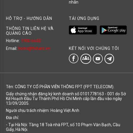
nhân
HỖ TRỢ - HƯỚNG DẪN
TẢI ỨNG DỤNG
THÔNG TIN LIÊN HỆ VÀ
QUẢNG CÁO
Hotline:
1900 6600
KẾT NỐI VỚI CHÚNG TÔI
Email:
hotro@fshare.vn
groups
Tên: CÔNG TY CỔ PHẦN VIỄN THÔNG FPT (FPT TELECOM).
Giấy chứng nhận đăng ký kinh doanh số 0101778163 - 001 do Sở
Kế Hoạch Đầu Tư Thành Phố Hồ Chí Minh cấp lần đầu vào ngày
13/09/2005.
Người chịu trách nhiệm: Hoàng Việt Anh
Địa chỉ:
- Tại Hà Nội: Tầng 18 Toà nhà FPT, số 10 Phạm Văn Bạch, Cầu
Giấy, Hà Nội.