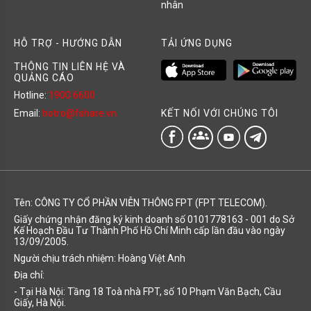
nhân
HỖ TRỢ - HƯỚNG DẪN
TẢI ỨNG DỤNG
THÔNG TIN LIÊN HỆ VÀ
QUẢNG CÁO
Hotline:
1900 6600
KẾT NỐI VỚI CHÚNG TÔI
Email:
hotro@fshare.vn
groups
Tên: CÔNG TY CỔ PHẦN VIỄN THÔNG FPT (FPT TELECOM).
Giấy chứng nhận đăng ký kinh doanh số 0101778163 - 001 do Sở
Kế Hoạch Đầu Tư Thành Phố Hồ Chí Minh cấp lần đầu vào ngày
13/09/2005.
Người chịu trách nhiệm: Hoàng Việt Anh
Địa chỉ:
- Tại Hà Nội: Tầng 18 Toà nhà FPT, số 10 Phạm Văn Bạch, Cầu
Giấy, Hà Nội.