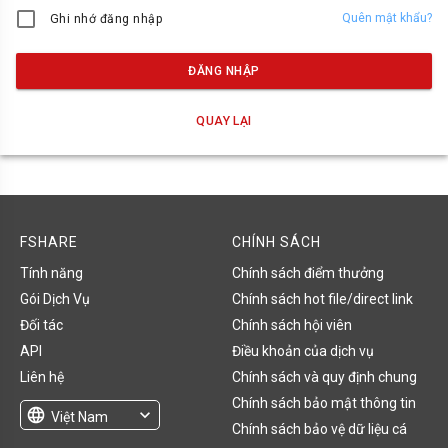
Quên mật khẩu?
Ghi nhớ đăng nhập
ĐĂNG NHẬP
QUAY LẠI
FSHARE
CHÍNH SÁCH
Tính năng
Chính sách điểm thưởng
Gói Dịch Vụ
Chính sách hot file/direct link
Đối tác
Chính sách hội viên
API
Điều khoản của dịch vụ
Liên hệ
Chính sách và quy định chung
Chính sách bảo mật thông tin
language
expand_more
Việt Nam
Chính sách bảo vệ dữ liệu cá
English