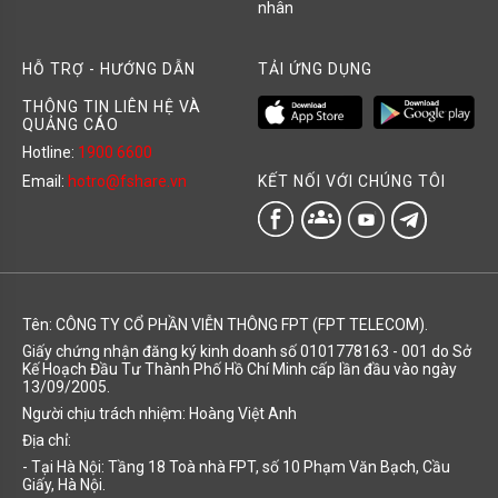
nhân
HỖ TRỢ - HƯỚNG DẪN
TẢI ỨNG DỤNG
THÔNG TIN LIÊN HỆ VÀ
QUẢNG CÁO
Hotline:
1900 6600
KẾT NỐI VỚI CHÚNG TÔI
Email:
hotro@fshare.vn
groups
Tên: CÔNG TY CỔ PHẦN VIỄN THÔNG FPT (FPT TELECOM).
Giấy chứng nhận đăng ký kinh doanh số 0101778163 - 001 do Sở
Kế Hoạch Đầu Tư Thành Phố Hồ Chí Minh cấp lần đầu vào ngày
13/09/2005.
Người chịu trách nhiệm: Hoàng Việt Anh
Địa chỉ:
- Tại Hà Nội: Tầng 18 Toà nhà FPT, số 10 Phạm Văn Bạch, Cầu
Giấy, Hà Nội.