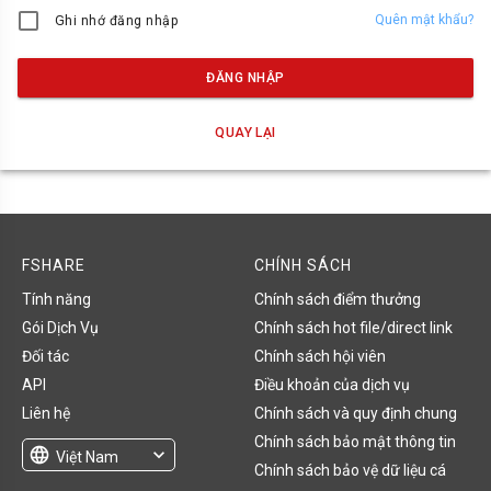
Quên mật khẩu?
Ghi nhớ đăng nhập
ĐĂNG NHẬP
QUAY LẠI
FSHARE
CHÍNH SÁCH
Tính năng
Chính sách điểm thưởng
Gói Dịch Vụ
Chính sách hot file/direct link
Đối tác
Chính sách hội viên
API
Điều khoản của dịch vụ
Liên hệ
Chính sách và quy định chung
Chính sách bảo mật thông tin
language
expand_more
Việt Nam
Chính sách bảo vệ dữ liệu cá
English