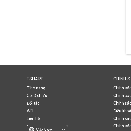
FSHARE
CHÍNH 
Tính năng
Chính sá
Gói Dịch Vụ
Chính sách
Đối tác
Chính sác
API
Điều khoả
Liên hệ
Chính sác
Chính sác
language
expand_more
Việt Nam