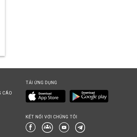
TẢI ỨNG DỤNG
G CÁO
KẾT NỐI VỚI CHÚNG TÔI
groups