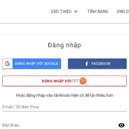
keyboard_arrow_down
GIỚI THIỆU
TÍNH NĂNG
ỨNG 
Đăng nhập
ĐĂNG NHẬP VỚI GOOGLE
FACEBOOK
ĐĂNG NHẬP VỚI
Hoặc đăng nhập vào tài khoản hiện có để tải nhiều hơn
Email / Số điện thoại
visibility
Mật khẩu