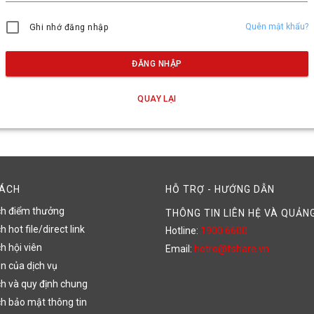
Quên mật khẩu?
Ghi nhớ đăng nhập
ĐĂNG NHẬP
QUAY LẠI
SÁCH
HỖ TRỢ - HƯỚNG DẪN
ch điểm thưởng
THÔNG TIN LIÊN HỆ VÀ QUẢN
 hot file/direct link
Hotline:
1900 6600
h hội viên
Email:
hotro@fshare.vn
n của dịch vụ
h và quy định chung
h bảo mật thông tin