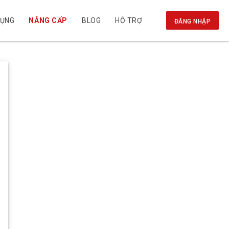
DỤNG
NÂNG CẤP
BLOG
HỖ TRỢ
ĐĂNG NHẬP