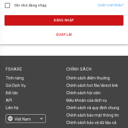
Quên mật khẩu?
Ghi nhớ đăng nhập
ĐĂNG NHẬP
QUAY LẠI
FSHARE
CHÍNH SÁCH
Tính năng
Chính sách điểm thưởng
Gói Dịch Vụ
Chính sách hot file/direct link
Đối tác
Chính sách hội viên
API
Điều khoản của dịch vụ
Liên hệ
Chính sách và quy định chung
Chính sách bảo mật thông tin
language
expand_more
Việt Nam
Chính sách bảo vệ dữ liệu cá
English