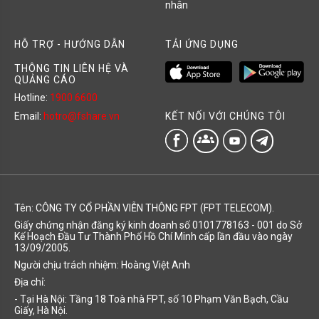
nhân
HỖ TRỢ - HƯỚNG DẪN
TẢI ỨNG DỤNG
THÔNG TIN LIÊN HỆ VÀ
QUẢNG CÁO
Hotline:
1900 6600
KẾT NỐI VỚI CHÚNG TÔI
Email:
hotro@fshare.vn
groups
Tên: CÔNG TY CỔ PHẦN VIỄN THÔNG FPT (FPT TELECOM).
Giấy chứng nhận đăng ký kinh doanh số 0101778163 - 001 do Sở
Kế Hoạch Đầu Tư Thành Phố Hồ Chí Minh cấp lần đầu vào ngày
13/09/2005.
Người chịu trách nhiệm: Hoàng Việt Anh
Địa chỉ:
- Tại Hà Nội: Tầng 18 Toà nhà FPT, số 10 Phạm Văn Bạch, Cầu
Giấy, Hà Nội.