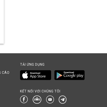
TẢI ỨNG DỤNG
G CÁO
KẾT NỐI VỚI CHÚNG TÔI
groups