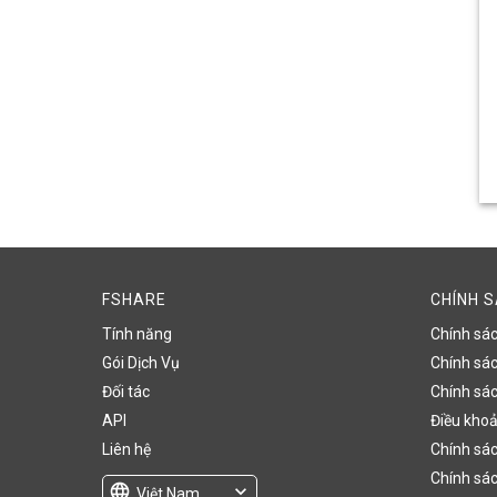
FSHARE
CHÍNH 
Tính năng
Chính sá
Gói Dịch Vụ
Chính sách
Đối tác
Chính sác
API
Điều khoả
Liên hệ
Chính sác
Chính sác
language
expand_more
Việt Nam