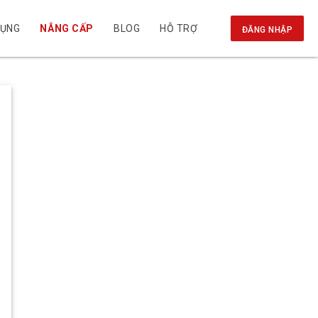
DỤNG
NÂNG CẤP
BLOG
HỖ TRỢ
ĐĂNG NHẬP