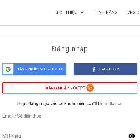
keyboard_arrow_down
GIỚI THIỆU
TÍNH NĂNG
ỨNG 
Đăng nhập
ĐĂNG NHẬP VỚI GOOGLE
FACEBOOK
ĐĂNG NHẬP VỚI
Hoặc đăng nhập vào tài khoản hiện có để tải nhiều hơn
Email / Số điện thoại
visibility
Mật khẩu