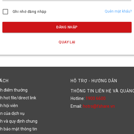
Quên mật khẩu?
Ghi nhớ đăng nhập
ĐĂNG NHẬP
QUAY LẠI
SÁCH
HỖ TRỢ - HƯỚNG DẪN
ch điểm thưởng
THÔNG TIN LIÊN HỆ VÀ QUẢN
 hot file/direct link
Hotline:
1900 6600
h hội viên
Email:
hotro@fshare.vn
n của dịch vụ
h và quy định chung
h bảo mật thông tin