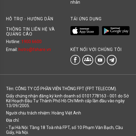
nhân
HỖ TRỢ - HƯỚNG DẪN
TẢI ỨNG DỤNG
THÔNG TIN LIÊN HỆ VÀ
QUẢNG CÁO
Hotline:
1900 6600
KẾT NỐI VỚI CHÚNG TÔI
Email:
hotro@fshare.vn
groups
Tên: CÔNG TY CỔ PHẦN VIỄN THÔNG FPT (FPT TELECOM).
Giấy chứng nhận đăng ký kinh doanh số 0101778163 - 001 do Sở
Kế Hoạch Đầu Tư Thành Phố Hồ Chí Minh cấp lần đầu vào ngày
13/09/2005.
Người chịu trách nhiệm: Hoàng Việt Anh
Địa chỉ:
- Tại Hà Nội: Tầng 18 Toà nhà FPT, số 10 Phạm Văn Bạch, Cầu
Giấy, Hà Nội.