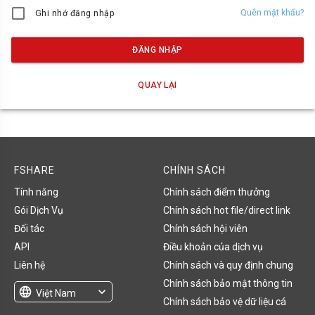
Quên mật khẩu?
Ghi nhớ đăng nhập
ĐĂNG NHẬP
QUAY LẠI
FSHARE
CHÍNH SÁCH
Tính năng
Chính sách điểm thưởng
Gói Dịch Vụ
Chính sách hot file/direct link
Đối tác
Chính sách hội viên
API
Điều khoản của dịch vụ
Liên hệ
Chính sách và quy định chung
Chính sách bảo mật thông tin
language
expand_more
Việt Nam
Chính sách bảo vệ dữ liệu cá
English