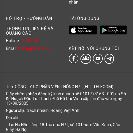
nhân
HỖ TRỢ - HƯỚNG DẪN
TẢI ỨNG DỤNG
THÔNG TIN LIÊN HỆ VÀ
QUẢNG CÁO
Hotline:
1900 6600
KẾT NỐI VỚI CHÚNG TÔI
Email:
hotro@fshare.vn
groups
Tên: CÔNG TY CỔ PHẦN VIỄN THÔNG FPT (FPT TELECOM).
Giấy chứng nhận đăng ký kinh doanh số 0101778163 - 001 do Sở
Kế Hoạch Đầu Tư Thành Phố Hồ Chí Minh cấp lần đầu vào ngày
13/09/2005.
Người chịu trách nhiệm: Hoàng Việt Anh
Địa chỉ:
- Tại Hà Nội: Tầng 18 Toà nhà FPT, số 10 Phạm Văn Bạch, Cầu
Giấy, Hà Nội.