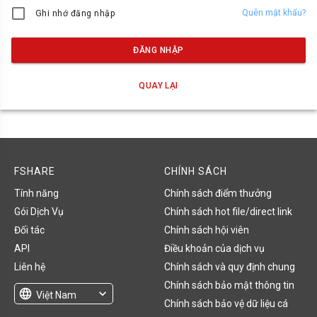
Quên mật khẩu?
Ghi nhớ đăng nhập
ĐĂNG NHẬP
QUAY LẠI
FSHARE
CHÍNH SÁCH
Tính năng
Chính sách điểm thưởng
Gói Dịch Vụ
Chính sách hot file/direct link
Đối tác
Chính sách hội viên
API
Điều khoản của dịch vụ
Liên hệ
Chính sách và quy định chung
Chính sách bảo mật thông tin
language
expand_more
Việt Nam
Chính sách bảo vệ dữ liệu cá
English