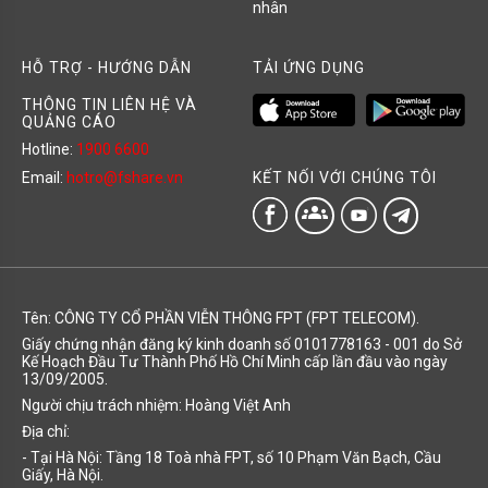
nhân
HỖ TRỢ - HƯỚNG DẪN
TẢI ỨNG DỤNG
THÔNG TIN LIÊN HỆ VÀ
QUẢNG CÁO
Hotline:
1900 6600
KẾT NỐI VỚI CHÚNG TÔI
Email:
hotro@fshare.vn
groups
Tên: CÔNG TY CỔ PHẦN VIỄN THÔNG FPT (FPT TELECOM).
Giấy chứng nhận đăng ký kinh doanh số 0101778163 - 001 do Sở
Kế Hoạch Đầu Tư Thành Phố Hồ Chí Minh cấp lần đầu vào ngày
13/09/2005.
Người chịu trách nhiệm: Hoàng Việt Anh
Địa chỉ:
- Tại Hà Nội: Tầng 18 Toà nhà FPT, số 10 Phạm Văn Bạch, Cầu
Giấy, Hà Nội.