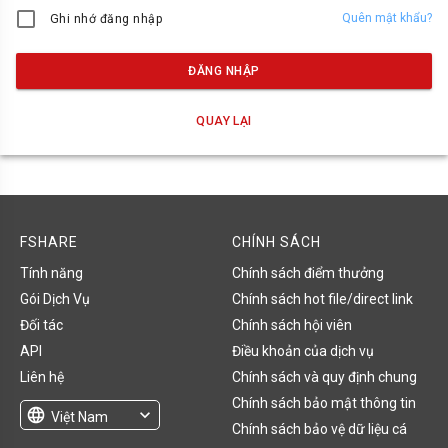
Quên mật khẩu?
Ghi nhớ đăng nhập
ĐĂNG NHẬP
QUAY LẠI
FSHARE
CHÍNH SÁCH
Tính năng
Chính sách điểm thưởng
Gói Dịch Vụ
Chính sách hot file/direct link
Đối tác
Chính sách hội viên
API
Điều khoản của dịch vụ
Liên hệ
Chính sách và quy định chung
Chính sách bảo mật thông tin
language
expand_more
Việt Nam
Chính sách bảo vệ dữ liệu cá
English