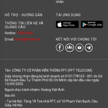
nhân
HỖ TRỢ - HƯỚNG DẪN
TẢI ỨNG DỤNG
THÔNG TIN LIÊN HỆ VÀ
QUẢNG CÁO
Hotline:
1900 6600
KẾT NỐI VỚI CHÚNG TÔI
Email:
hotro@fshare.vn
groups
Tên: CÔNG TY CỔ PHẦN VIỄN THÔNG FPT (FPT TELECOM).
Giấy chứng nhận đăng ký kinh doanh số 0101778163 - 001 do Sở
Kế Hoạch Đầu Tư Thành Phố Hồ Chí Minh cấp lần đầu vào ngày
13/09/2005.
Người chịu trách nhiệm: Hoàng Việt Anh
Địa chỉ:
- Tại Hà Nội: Tầng 18 Toà nhà FPT, số 10 Phạm Văn Bạch, Cầu
Giấy, Hà Nội.