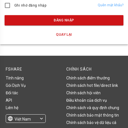
Quên mật khẩu?
Ghi nhớ đăng nhập
ĐĂNG NHẬP
QUAY LẠI
FSHARE
CHÍNH SÁCH
Tính năng
Chính sách điểm thưởng
Gói Dịch Vụ
Chính sách hot file/direct link
Đối tác
Chính sách hội viên
API
Điều khoản của dịch vụ
Liên hệ
Chính sách và quy định chung
Chính sách bảo mật thông tin
language
expand_more
Việt Nam
Chính sách bảo vệ dữ liệu cá
English