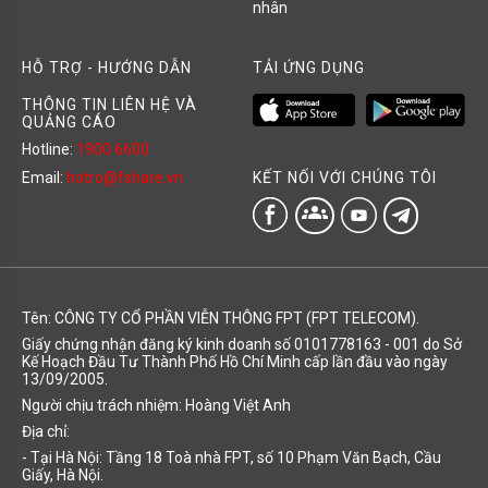
nhân
HỖ TRỢ - HƯỚNG DẪN
TẢI ỨNG DỤNG
THÔNG TIN LIÊN HỆ VÀ
QUẢNG CÁO
Hotline:
1900 6600
KẾT NỐI VỚI CHÚNG TÔI
Email:
hotro@fshare.vn
groups
Tên: CÔNG TY CỔ PHẦN VIỄN THÔNG FPT (FPT TELECOM).
Giấy chứng nhận đăng ký kinh doanh số 0101778163 - 001 do Sở
Kế Hoạch Đầu Tư Thành Phố Hồ Chí Minh cấp lần đầu vào ngày
13/09/2005.
Người chịu trách nhiệm: Hoàng Việt Anh
Địa chỉ:
- Tại Hà Nội: Tầng 18 Toà nhà FPT, số 10 Phạm Văn Bạch, Cầu
Giấy, Hà Nội.