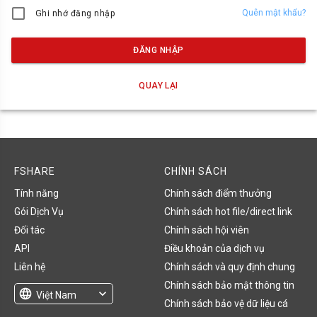
Quên mật khẩu?
Ghi nhớ đăng nhập
ĐĂNG NHẬP
QUAY LẠI
FSHARE
CHÍNH SÁCH
Tính năng
Chính sách điểm thưởng
Gói Dịch Vụ
Chính sách hot file/direct link
Đối tác
Chính sách hội viên
API
Điều khoản của dịch vụ
Liên hệ
Chính sách và quy định chung
Chính sách bảo mật thông tin
language
expand_more
Việt Nam
Chính sách bảo vệ dữ liệu cá
English