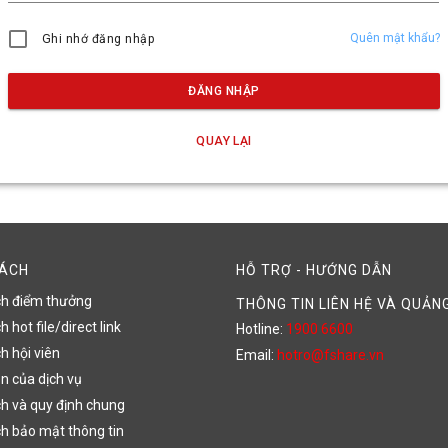
Quên mật khẩu?
Ghi nhớ đăng nhập
ĐĂNG NHẬP
QUAY LẠI
SÁCH
HỖ TRỢ - HƯỚNG DẪN
ch điểm thưởng
THÔNG TIN LIÊN HỆ VÀ QUẢN
 hot file/direct link
Hotline:
1900 6600
h hội viên
Email:
hotro@fshare.vn
n của dịch vụ
h và quy định chung
h bảo mật thông tin