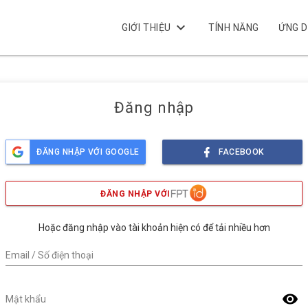
keyboard_arrow_down
GIỚI THIỆU
TÍNH NĂNG
ỨNG 
Đăng nhập
ĐĂNG NHẬP VỚI GOOGLE
FACEBOOK
ĐĂNG NHẬP VỚI
Hoặc đăng nhập vào tài khoản hiện có để tải nhiều hơn
Email / Số điện thoại
visibility
Mật khẩu