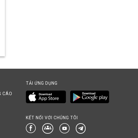
TẢI ỨNG DỤNG
G CÁO
KẾT NỐI VỚI CHÚNG TÔI
groups