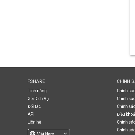
FSHARE
CHÍNH 
Tính năng
Chính sá
Gói Dịch Vụ
Chính sách
Đối tác
Chính sác
API
Điều khoả
Liên hệ
Chính sác
Chính sác
language
expand_more
Việt Nam