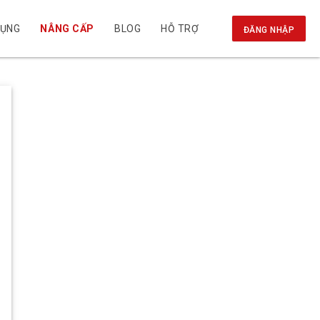
DỤNG
NÂNG CẤP
BLOG
HỖ TRỢ
ĐĂNG NHẬP