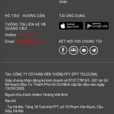
nhân
HỖ TRỢ - HƯỚNG DẪN
TẢI ỨNG DỤNG
THÔNG TIN LIÊN HỆ VÀ
QUẢNG CÁO
Hotline:
1900 6600
KẾT NỐI VỚI CHÚNG TÔI
Email:
hotro@fshare.vn
groups
Tên: CÔNG TY CỔ PHẦN VIỄN THÔNG FPT (FPT TELECOM).
Giấy chứng nhận đăng ký kinh doanh số 0101778163 - 001 do Sở
Kế Hoạch Đầu Tư Thành Phố Hồ Chí Minh cấp lần đầu vào ngày
13/09/2005.
Người chịu trách nhiệm: Hoàng Việt Anh
Địa chỉ:
- Tại Hà Nội: Tầng 18 Toà nhà FPT, số 10 Phạm Văn Bạch, Cầu
Giấy, Hà Nội.