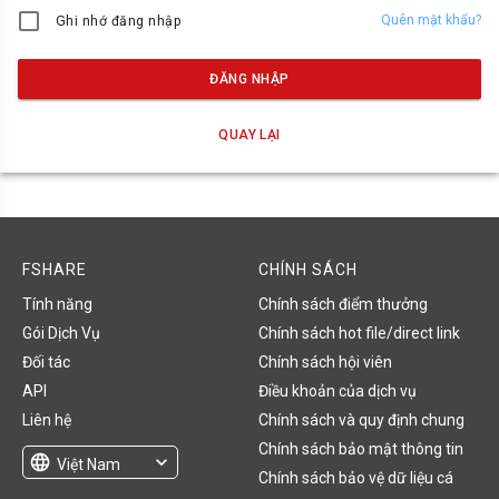
Quên mật khẩu?
Ghi nhớ đăng nhập
ĐĂNG NHẬP
QUAY LẠI
FSHARE
CHÍNH SÁCH
Tính năng
Chính sách điểm thưởng
Gói Dịch Vụ
Chính sách hot file/direct link
Đối tác
Chính sách hội viên
API
Điều khoản của dịch vụ
Liên hệ
Chính sách và quy định chung
Chính sách bảo mật thông tin
language
expand_more
Việt Nam
Chính sách bảo vệ dữ liệu cá
English