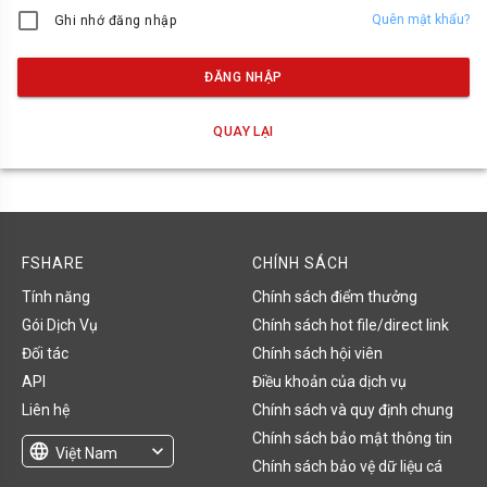
Quên mật khẩu?
Ghi nhớ đăng nhập
ĐĂNG NHẬP
QUAY LẠI
FSHARE
CHÍNH SÁCH
Tính năng
Chính sách điểm thưởng
Gói Dịch Vụ
Chính sách hot file/direct link
Đối tác
Chính sách hội viên
API
Điều khoản của dịch vụ
Liên hệ
Chính sách và quy định chung
Chính sách bảo mật thông tin
language
expand_more
Việt Nam
Chính sách bảo vệ dữ liệu cá
English