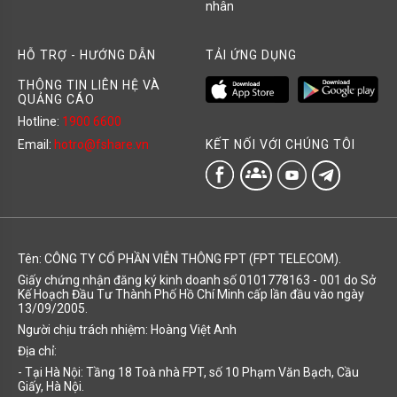
nhân
HỖ TRỢ - HƯỚNG DẪN
TẢI ỨNG DỤNG
THÔNG TIN LIÊN HỆ VÀ
QUẢNG CÁO
Hotline:
1900 6600
KẾT NỐI VỚI CHÚNG TÔI
Email:
hotro@fshare.vn
groups
Tên: CÔNG TY CỔ PHẦN VIỄN THÔNG FPT (FPT TELECOM).
Giấy chứng nhận đăng ký kinh doanh số 0101778163 - 001 do Sở
Kế Hoạch Đầu Tư Thành Phố Hồ Chí Minh cấp lần đầu vào ngày
13/09/2005.
Người chịu trách nhiệm: Hoàng Việt Anh
Địa chỉ:
- Tại Hà Nội: Tầng 18 Toà nhà FPT, số 10 Phạm Văn Bạch, Cầu
Giấy, Hà Nội.