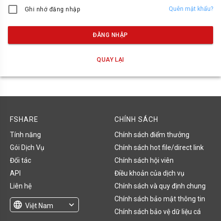
Quên mật khẩu?
Ghi nhớ đăng nhập
ĐĂNG NHẬP
QUAY LẠI
FSHARE
CHÍNH SÁCH
Tính năng
Chính sách điểm thưởng
Gói Dịch Vụ
Chính sách hot file/direct link
Đối tác
Chính sách hội viên
API
Điều khoản của dịch vụ
Liên hệ
Chính sách và quy định chung
Chính sách bảo mật thông tin
language
expand_more
Việt Nam
Chính sách bảo vệ dữ liệu cá
English