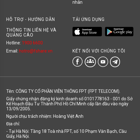
nhân
HỖ TRỢ - HƯỚNG DẪN
TẢI ỨNG DỤNG
THÔNG TIN LIÊN HỆ VÀ
QUẢNG CÁO
Hotline:
1900 6600
KẾT NỐI VỚI CHÚNG TÔI
Email:
hotro@fshare.vn
groups
Tên: CÔNG TY CỔ PHẦN VIỄN THÔNG FPT (FPT TELECOM).
Giấy chứng nhận đăng ký kinh doanh số 0101778163 - 001 do Sở
Kế Hoạch Đầu Tư Thành Phố Hồ Chí Minh cấp lần đầu vào ngày
13/09/2005.
Người chịu trách nhiệm: Hoàng Việt Anh
Địa chỉ:
- Tại Hà Nội: Tầng 18 Toà nhà FPT, số 10 Phạm Văn Bạch, Cầu
Giấy, Hà Nội.