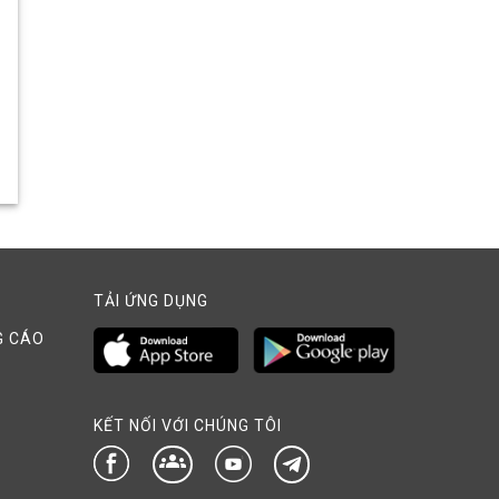
TẢI ỨNG DỤNG
G CÁO
KẾT NỐI VỚI CHÚNG TÔI
groups