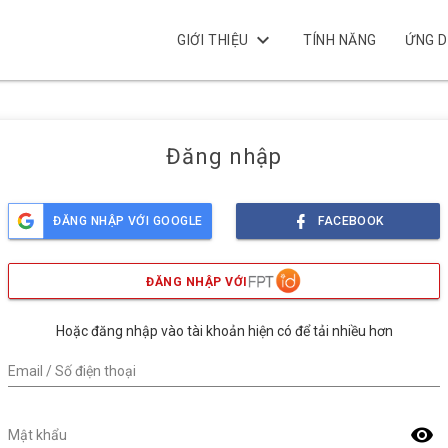
keyboard_arrow_down
GIỚI THIỆU
TÍNH NĂNG
ỨNG 
Đăng nhập
ĐĂNG NHẬP VỚI GOOGLE
FACEBOOK
ĐĂNG NHẬP VỚI
Hoặc đăng nhập vào tài khoản hiện có để tải nhiều hơn
Email / Số điện thoại
visibility
Mật khẩu