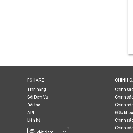
FSHARE
CHÍNH 
Tính năng
Chính sá
Gói Dịch Vụ
Chính sách
Đối tác
Chính sác
API
Điều khoả
Liên hệ
Chính sác
Chính sác
language
expand_more
Việt Nam