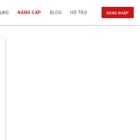
DỤNG
NÂNG CẤP
BLOG
HỖ TRỢ
ĐĂNG NHẬP