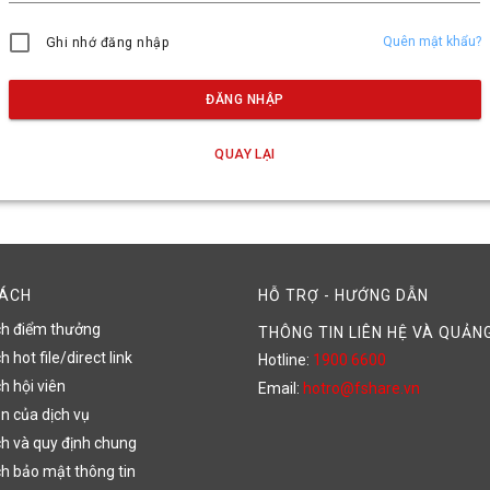
Quên mật khẩu?
Ghi nhớ đăng nhập
ĐĂNG NHẬP
QUAY LẠI
SÁCH
HỖ TRỢ - HƯỚNG DẪN
ch điểm thưởng
THÔNG TIN LIÊN HỆ VÀ QUẢN
 hot file/direct link
Hotline:
1900 6600
h hội viên
Email:
hotro@fshare.vn
n của dịch vụ
h và quy định chung
h bảo mật thông tin