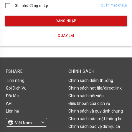
Quên mật khẩu?
Ghi nhớ đăng nhập
ĐĂNG NHẬP
QUAY LẠI
FSHARE
CHÍNH SÁCH
Tính năng
Chính sách điểm thưởng
Gói Dịch Vụ
Chính sách hot file/direct link
Đối tác
Chính sách hội viên
API
Điều khoản của dịch vụ
Liên hệ
Chính sách và quy định chung
Chính sách bảo mật thông tin
language
expand_more
Việt Nam
Chính sách bảo vệ dữ liệu cá
English