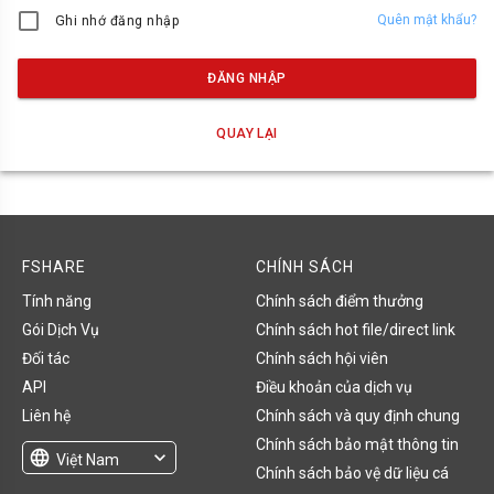
Quên mật khẩu?
Ghi nhớ đăng nhập
ĐĂNG NHẬP
QUAY LẠI
FSHARE
CHÍNH SÁCH
Tính năng
Chính sách điểm thưởng
Gói Dịch Vụ
Chính sách hot file/direct link
Đối tác
Chính sách hội viên
API
Điều khoản của dịch vụ
Liên hệ
Chính sách và quy định chung
Chính sách bảo mật thông tin
language
expand_more
Việt Nam
Chính sách bảo vệ dữ liệu cá
English