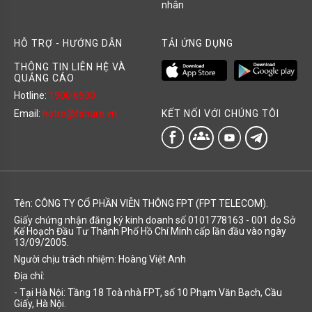
nhân
HỖ TRỢ - HƯỚNG DẪN
TẢI ỨNG DỤNG
THÔNG TIN LIÊN HỆ VÀ
QUẢNG CÁO
Hotline:
1900 6600
KẾT NỐI VỚI CHÚNG TÔI
Email:
hotro@fshare.vn
groups
Tên: CÔNG TY CỔ PHẦN VIỄN THÔNG FPT (FPT TELECOM).
Giấy chứng nhận đăng ký kinh doanh số 0101778163 - 001 do Sở
Kế Hoạch Đầu Tư Thành Phố Hồ Chí Minh cấp lần đầu vào ngày
13/09/2005.
Người chịu trách nhiệm: Hoàng Việt Anh
Địa chỉ:
- Tại Hà Nội: Tầng 18 Toà nhà FPT, số 10 Phạm Văn Bạch, Cầu
Giấy, Hà Nội.