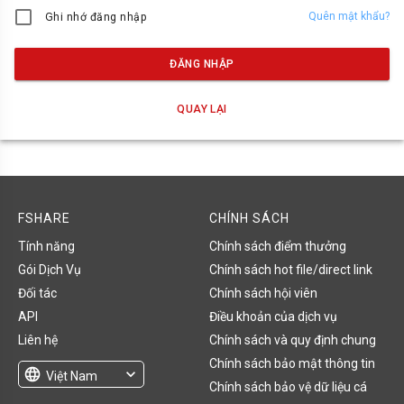
Quên mật khẩu?
Ghi nhớ đăng nhập
ĐĂNG NHẬP
QUAY LẠI
FSHARE
CHÍNH SÁCH
Tính năng
Chính sách điểm thưởng
Gói Dịch Vụ
Chính sách hot file/direct link
Đối tác
Chính sách hội viên
API
Điều khoản của dịch vụ
Liên hệ
Chính sách và quy định chung
Chính sách bảo mật thông tin
language
expand_more
Việt Nam
Chính sách bảo vệ dữ liệu cá
English