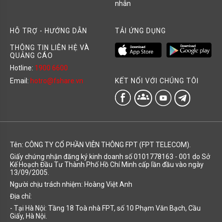
nhân
HỖ TRỢ - HƯỚNG DẪN
TẢI ỨNG DỤNG
THÔNG TIN LIÊN HỆ VÀ
QUẢNG CÁO
Hotline:
1900 6600
KẾT NỐI VỚI CHÚNG TÔI
Email:
hotro@fshare.vn
groups
Tên: CÔNG TY CỔ PHẦN VIỄN THÔNG FPT (FPT TELECOM).
Giấy chứng nhận đăng ký kinh doanh số 0101778163 - 001 do Sở
Kế Hoạch Đầu Tư Thành Phố Hồ Chí Minh cấp lần đầu vào ngày
13/09/2005.
Người chịu trách nhiệm: Hoàng Việt Anh
Địa chỉ:
- Tại Hà Nội: Tầng 18 Toà nhà FPT, số 10 Phạm Văn Bạch, Cầu
Giấy, Hà Nội.