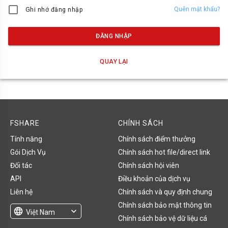
Quên mật khẩu?
Ghi nhớ đăng nhập
ĐĂNG NHẬP
QUAY LẠI
FSHARE
CHÍNH SÁCH
Tính năng
Chính sách điểm thưởng
Gói Dịch Vụ
Chính sách hot file/direct link
Đối tác
Chính sách hội viên
API
Điều khoản của dịch vụ
Liên hệ
Chính sách và quy định chung
Chính sách bảo mật thông tin
language
expand_more
Việt Nam
Chính sách bảo vệ dữ liệu cá
English