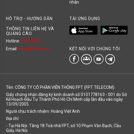
nhân
HỖ TRỢ - HƯỚNG DẪN
TẢI ỨNG DỤNG
THÔNG TIN LIÊN HỆ VÀ
QUẢNG CÁO
Hotline:
1900 6600
KẾT NỐI VỚI CHÚNG TÔI
Email:
hotro@fshare.vn
groups
Tên: CÔNG TY CỔ PHẦN VIỄN THÔNG FPT (FPT TELECOM).
Giấy chứng nhận đăng ký kinh doanh số 0101778163 - 001 do Sở
Kế Hoạch Đầu Tư Thành Phố Hồ Chí Minh cấp lần đầu vào ngày
13/09/2005.
Người chịu trách nhiệm: Hoàng Việt Anh
Địa chỉ:
- Tại Hà Nội: Tầng 18 Toà nhà FPT, số 10 Phạm Văn Bạch, Cầu
Giấy, Hà Nội.