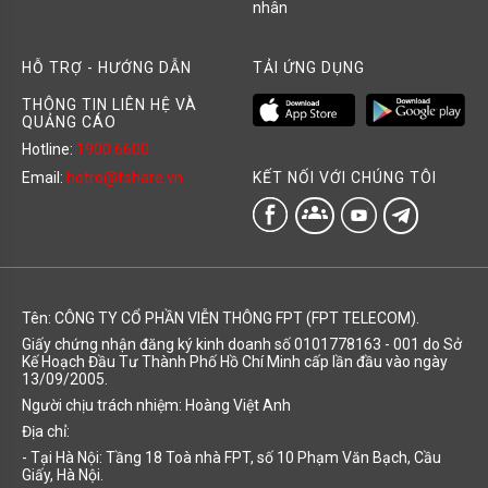
nhân
HỖ TRỢ - HƯỚNG DẪN
TẢI ỨNG DỤNG
THÔNG TIN LIÊN HỆ VÀ
QUẢNG CÁO
Hotline:
1900 6600
KẾT NỐI VỚI CHÚNG TÔI
Email:
hotro@fshare.vn
groups
Tên: CÔNG TY CỔ PHẦN VIỄN THÔNG FPT (FPT TELECOM).
Giấy chứng nhận đăng ký kinh doanh số 0101778163 - 001 do Sở
Kế Hoạch Đầu Tư Thành Phố Hồ Chí Minh cấp lần đầu vào ngày
13/09/2005.
Người chịu trách nhiệm: Hoàng Việt Anh
Địa chỉ:
- Tại Hà Nội: Tầng 18 Toà nhà FPT, số 10 Phạm Văn Bạch, Cầu
Giấy, Hà Nội.