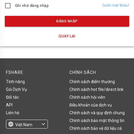
Quên mật khẩu?
Ghi nhớ đăng nhập
ĐĂNG NHẬP
QUAY LẠI
FSHARE
CHÍNH SÁCH
Tính năng
Chính sách điểm thưởng
Gói Dịch Vụ
Chính sách hot file/direct link
Đối tác
Chính sách hội viên
API
Điều khoản của dịch vụ
Liên hệ
Chính sách và quy định chung
Chính sách bảo mật thông tin
language
expand_more
Việt Nam
Chính sách bảo vệ dữ liệu cá
English