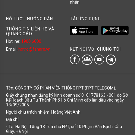
nhân
HỖ TRỢ - HƯỚNG DẪN
TẢI ỨNG DỤNG
THÔNG TIN LIÊN HỆ VÀ
QUẢNG CÁO
Hotline:
1900 6600
KẾT NỐI VỚI CHÚNG TÔI
Email:
hotro@fshare.vn
groups
Tên: CÔNG TY CỔ PHẦN VIỄN THÔNG FPT (FPT TELECOM).
Giấy chứng nhận đăng ký kinh doanh số 0101778163 - 001 do Sở
Kế Hoạch Đầu Tư Thành Phố Hồ Chí Minh cấp lần đầu vào ngày
13/09/2005.
Người chịu trách nhiệm: Hoàng Việt Anh
Địa chỉ:
- Tại Hà Nội: Tầng 18 Toà nhà FPT, số 10 Phạm Văn Bạch, Cầu
Giấy, Hà Nội.