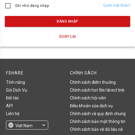
Quên mật khẩu?
Ghi nhớ đăng nhập
ĐĂNG NHẬP
QUAY LẠI
FSHARE
CHÍNH SÁCH
Tính năng
Chính sách điểm thưởng
Gói Dịch Vụ
Chính sách hot file/direct link
Đối tác
Chính sách hội viên
API
Điều khoản của dịch vụ
Liên hệ
Chính sách và quy định chung
Chính sách bảo mật thông tin
language
expand_more
Việt Nam
Chính sách bảo vệ dữ liệu cá
English