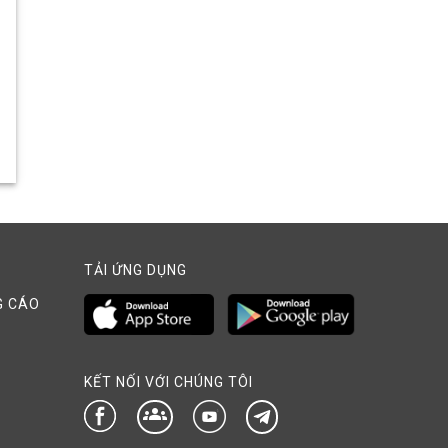
TẢI ỨNG DỤNG
G CÁO
KẾT NỐI VỚI CHÚNG TÔI
groups