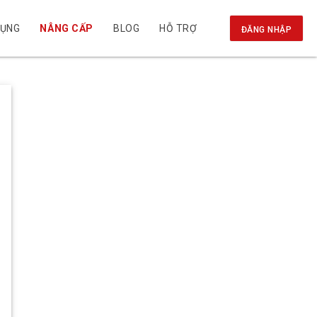
DỤNG
NÂNG CẤP
BLOG
HỖ TRỢ
ĐĂNG NHẬP