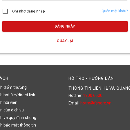
Quên mật khẩu?
Ghi nhớ đăng nhập
ĐĂNG NHẬP
QUAY LẠI
SÁCH
HỖ TRỢ - HƯỚNG DẪN
ch điểm thưởng
THÔNG TIN LIÊN HỆ VÀ QUẢN
 hot file/direct link
Hotline:
1900 6600
h hội viên
Email:
hotro@fshare.vn
n của dịch vụ
h và quy định chung
h bảo mật thông tin