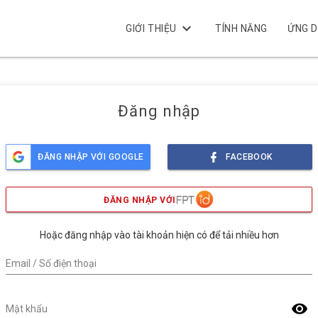
keyboard_arrow_down
GIỚI THIỆU
TÍNH NĂNG
ỨNG 
Đăng nhập
ĐĂNG NHẬP VỚI GOOGLE
FACEBOOK
ĐĂNG NHẬP VỚI
Hoặc đăng nhập vào tài khoản hiện có để tải nhiều hơn
Email / Số điện thoại
visibility
Mật khẩu