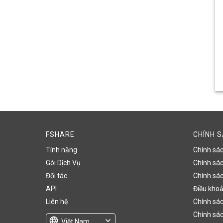
FSHARE
CHÍNH 
Tính năng
Chính sá
Gói Dịch Vụ
Chính sách
Đối tác
Chính sác
API
Điều khoả
Liên hệ
Chính sác
Chính sác
language
expand_more
Việt Nam