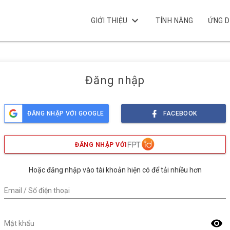
keyboard_arrow_down
GIỚI THIỆU
TÍNH NĂNG
ỨNG 
Đăng nhập
ĐĂNG NHẬP VỚI GOOGLE
FACEBOOK
ĐĂNG NHẬP VỚI
Hoặc đăng nhập vào tài khoản hiện có để tải nhiều hơn
Email / Số điện thoại
visibility
Mật khẩu