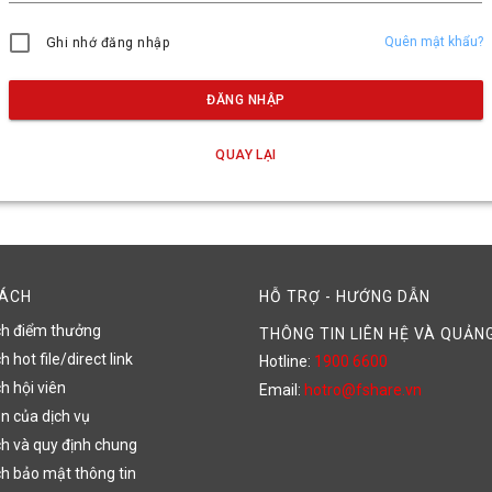
Quên mật khẩu?
Ghi nhớ đăng nhập
ĐĂNG NHẬP
QUAY LẠI
SÁCH
HỖ TRỢ - HƯỚNG DẪN
ch điểm thưởng
THÔNG TIN LIÊN HỆ VÀ QUẢN
 hot file/direct link
Hotline:
1900 6600
h hội viên
Email:
hotro@fshare.vn
n của dịch vụ
h và quy định chung
h bảo mật thông tin