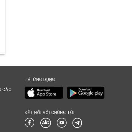
TẢI ỨNG DỤNG
G CÁO
KẾT NỐI VỚI CHÚNG TÔI
groups