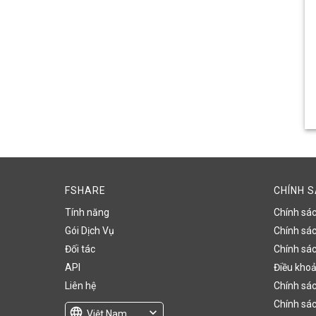
FSHARE
CHÍNH 
Tính năng
Chính sá
Gói Dịch Vụ
Chính sách
Đối tác
Chính sác
API
Điều khoả
Liên hệ
Chính sác
Chính sác
language
expand_more
Việt Nam