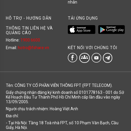
nhân
HỖ TRỢ - HƯỚNG DẪN
TẢI ỨNG DỤNG
THÔNG TIN LIÊN HỆ VÀ
QUẢNG CÁO
Hotline:
1900 6600
KẾT NỐI VỚI CHÚNG TÔI
Email:
hotro@fshare.vn
groups
Tên: CÔNG TY CỔ PHẦN VIỄN THÔNG FPT (FPT TELECOM).
Giấy chứng nhận đăng ký kinh doanh số 0101778163 - 001 do Sở
Kế Hoạch Đầu Tư Thành Phố Hồ Chí Minh cấp lần đầu vào ngày
13/09/2005.
Người chịu trách nhiệm: Hoàng Việt Anh
Địa chỉ:
- Tại Hà Nội: Tầng 18 Toà nhà FPT, số 10 Phạm Văn Bạch, Cầu
Giấy, Hà Nội.