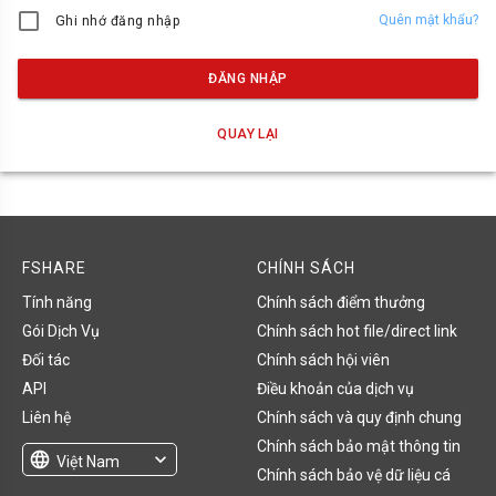
Quên mật khẩu?
Ghi nhớ đăng nhập
ĐĂNG NHẬP
QUAY LẠI
FSHARE
CHÍNH SÁCH
Tính năng
Chính sách điểm thưởng
Gói Dịch Vụ
Chính sách hot file/direct link
Đối tác
Chính sách hội viên
API
Điều khoản của dịch vụ
Liên hệ
Chính sách và quy định chung
Chính sách bảo mật thông tin
language
expand_more
Việt Nam
Chính sách bảo vệ dữ liệu cá
English