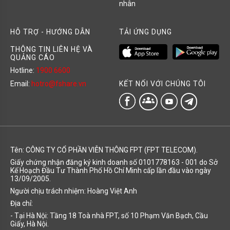
nhân
HỖ TRỢ - HƯỚNG DẪN
TẢI ỨNG DỤNG
THÔNG TIN LIÊN HỆ VÀ
QUẢNG CÁO
Hotline:
1900 6600
KẾT NỐI VỚI CHÚNG TÔI
Email:
hotro@fshare.vn
groups
Tên: CÔNG TY CỔ PHẦN VIỄN THÔNG FPT (FPT TELECOM).
Giấy chứng nhận đăng ký kinh doanh số 0101778163 - 001 do Sở
Kế Hoạch Đầu Tư Thành Phố Hồ Chí Minh cấp lần đầu vào ngày
13/09/2005.
Người chịu trách nhiệm: Hoàng Việt Anh
Địa chỉ:
- Tại Hà Nội: Tầng 18 Toà nhà FPT, số 10 Phạm Văn Bạch, Cầu
Giấy, Hà Nội.