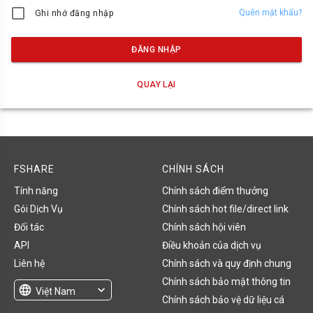
Quên mật khẩu?
Ghi nhớ đăng nhập
ĐĂNG NHẬP
QUAY LẠI
FSHARE
CHÍNH SÁCH
Tính năng
Chính sách điểm thưởng
Gói Dịch Vụ
Chính sách hot file/direct link
Đối tác
Chính sách hội viên
API
Điều khoản của dịch vụ
Liên hệ
Chính sách và quy định chung
Chính sách bảo mật thông tin
language
expand_more
Việt Nam
Chính sách bảo vệ dữ liệu cá
English