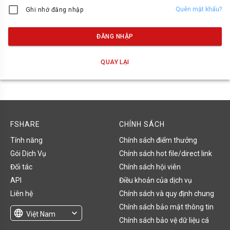
Quên mật khẩu?
Ghi nhớ đăng nhập
ĐĂNG NHẬP
QUAY LẠI
FSHARE
CHÍNH SÁCH
Tính năng
Chính sách điểm thưởng
Gói Dịch Vụ
Chính sách hot file/direct link
Đối tác
Chính sách hội viên
API
Điều khoản của dịch vụ
Liên hệ
Chính sách và quy định chung
Chính sách bảo mật thông tin
language
expand_more
Việt Nam
Chính sách bảo vệ dữ liệu cá
English