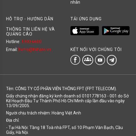
nhân
HỖ TRỢ - HƯỚNG DẪN
TẢI ỨNG DỤNG
THÔNG TIN LIÊN HỆ VÀ
QUẢNG CÁO
Hotline:
1900 6600
KẾT NỐI VỚI CHÚNG TÔI
Email:
hotro@fshare.vn
groups
Tên: CÔNG TY CỔ PHẦN VIỄN THÔNG FPT (FPT TELECOM).
Giấy chứng nhận đăng ký kinh doanh số 0101778163 - 001 do Sở
Kế Hoạch Đầu Tư Thành Phố Hồ Chí Minh cấp lần đầu vào ngày
13/09/2005.
Người chịu trách nhiệm: Hoàng Việt Anh
Địa chỉ:
- Tại Hà Nội: Tầng 18 Toà nhà FPT, số 10 Phạm Văn Bạch, Cầu
Giấy, Hà Nội.