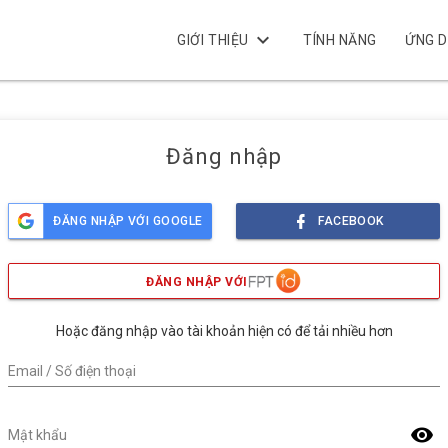
keyboard_arrow_down
GIỚI THIỆU
TÍNH NĂNG
ỨNG 
Đăng nhập
ĐĂNG NHẬP VỚI GOOGLE
FACEBOOK
ĐĂNG NHẬP VỚI
Hoặc đăng nhập vào tài khoản hiện có để tải nhiều hơn
Email / Số điện thoại
visibility
Mật khẩu