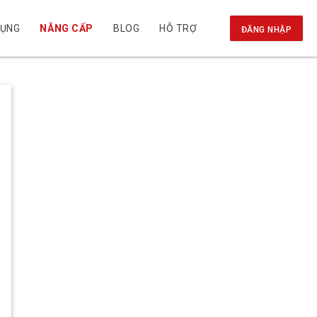
DỤNG
NÂNG CẤP
BLOG
HỖ TRỢ
ĐĂNG NHẬP