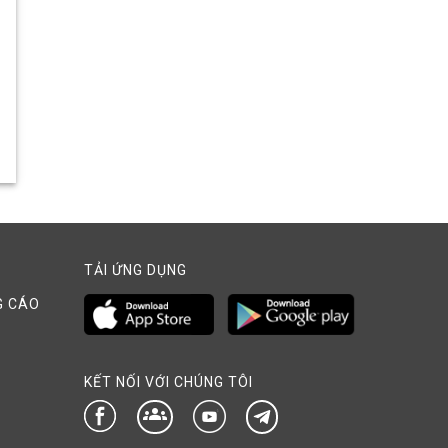
TẢI ỨNG DỤNG
G CÁO
KẾT NỐI VỚI CHÚNG TÔI
groups