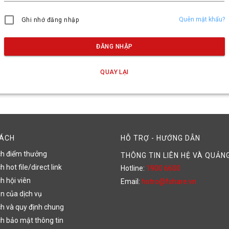
Quên mật khẩu?
Ghi nhớ đăng nhập
ĐĂNG NHẬP
QUAY LẠI
SÁCH
HỖ TRỢ - HƯỚNG DẪN
ch điểm thưởng
THÔNG TIN LIÊN HỆ VÀ QUẢN
 hot file/direct link
Hotline:
1900 6600
h hội viên
Email:
hotro@fshare.vn
n của dịch vụ
h và quy định chung
h bảo mật thông tin