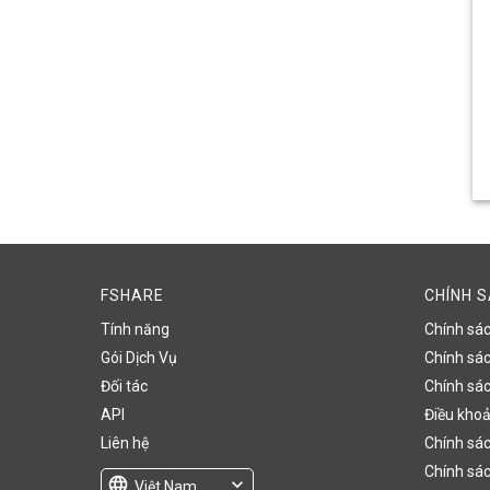
FSHARE
CHÍNH 
Tính năng
Chính sá
Gói Dịch Vụ
Chính sách
Đối tác
Chính sác
API
Điều khoả
Liên hệ
Chính sác
Chính sác
language
expand_more
Việt Nam