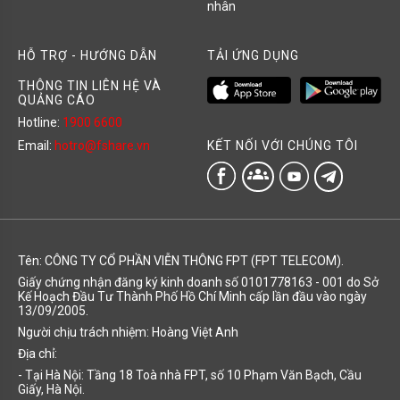
nhân
HỖ TRỢ - HƯỚNG DẪN
TẢI ỨNG DỤNG
THÔNG TIN LIÊN HỆ VÀ
QUẢNG CÁO
Hotline:
1900 6600
KẾT NỐI VỚI CHÚNG TÔI
Email:
hotro@fshare.vn
groups
Tên: CÔNG TY CỔ PHẦN VIỄN THÔNG FPT (FPT TELECOM).
Giấy chứng nhận đăng ký kinh doanh số 0101778163 - 001 do Sở
Kế Hoạch Đầu Tư Thành Phố Hồ Chí Minh cấp lần đầu vào ngày
13/09/2005.
Người chịu trách nhiệm: Hoàng Việt Anh
Địa chỉ:
- Tại Hà Nội: Tầng 18 Toà nhà FPT, số 10 Phạm Văn Bạch, Cầu
Giấy, Hà Nội.