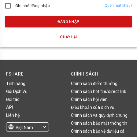
Quên mật khẩu?
Ghi nhớ đăng nhập
ĐĂNG NHẬP
QUAY LẠI
FSHARE
CHÍNH SÁCH
Tính năng
Chính sách điểm thưởng
Gói Dịch Vụ
Chính sách hot file/direct link
Đối tác
Chính sách hội viên
API
Điều khoản của dịch vụ
Liên hệ
Chính sách và quy định chung
Chính sách bảo mật thông tin
language
expand_more
Việt Nam
Chính sách bảo vệ dữ liệu cá
English