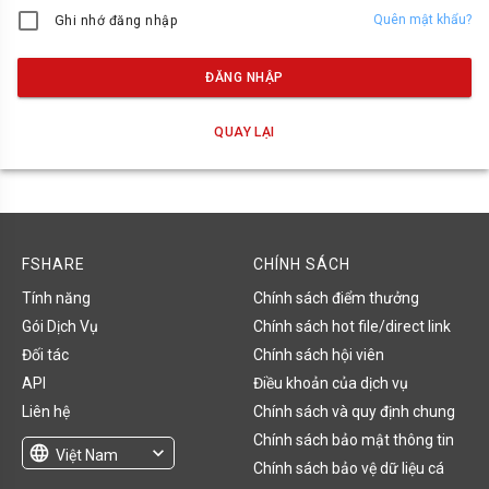
Quên mật khẩu?
Ghi nhớ đăng nhập
ĐĂNG NHẬP
QUAY LẠI
FSHARE
CHÍNH SÁCH
Tính năng
Chính sách điểm thưởng
Gói Dịch Vụ
Chính sách hot file/direct link
Đối tác
Chính sách hội viên
API
Điều khoản của dịch vụ
Liên hệ
Chính sách và quy định chung
Chính sách bảo mật thông tin
language
expand_more
Việt Nam
Chính sách bảo vệ dữ liệu cá
English