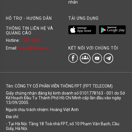
nhân
HỖ TRỢ - HƯỚNG DẪN
TẢI ỨNG DỤNG
THÔNG TIN LIÊN HỆ VÀ
QUẢNG CÁO
Hotline:
1900 6600
KẾT NỐI VỚI CHÚNG TÔI
Email:
hotro@fshare.vn
groups
Tên: CÔNG TY CỔ PHẦN VIỄN THÔNG FPT (FPT TELECOM).
Giấy chứng nhận đăng ký kinh doanh số 0101778163 - 001 do Sở
Kế Hoạch Đầu Tư Thành Phố Hồ Chí Minh cấp lần đầu vào ngày
13/09/2005.
Người chịu trách nhiệm: Hoàng Việt Anh
Địa chỉ:
- Tại Hà Nội: Tầng 18 Toà nhà FPT, số 10 Phạm Văn Bạch, Cầu
Giấy, Hà Nội.