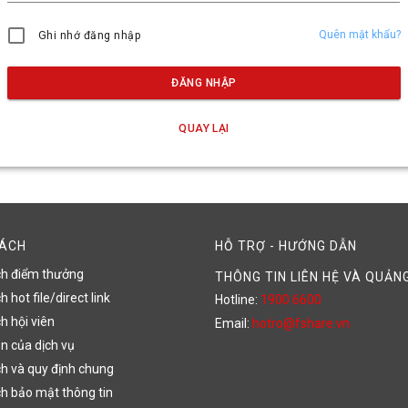
Quên mật khẩu?
Ghi nhớ đăng nhập
ĐĂNG NHẬP
QUAY LẠI
SÁCH
HỖ TRỢ - HƯỚNG DẪN
ch điểm thưởng
THÔNG TIN LIÊN HỆ VÀ QUẢN
 hot file/direct link
Hotline:
1900 6600
h hội viên
Email:
hotro@fshare.vn
n của dịch vụ
h và quy định chung
h bảo mật thông tin