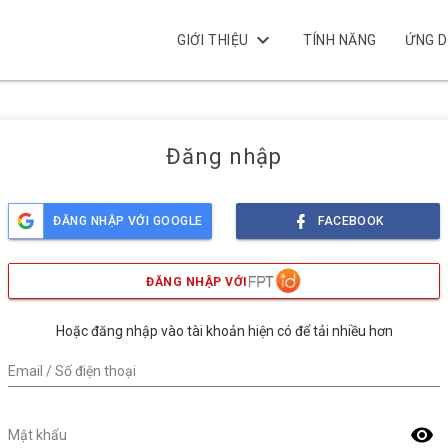
keyboard_arrow_down
GIỚI THIỆU
TÍNH NĂNG
ỨNG 
Đăng nhập
ĐĂNG NHẬP VỚI GOOGLE
FACEBOOK
ĐĂNG NHẬP VỚI
Hoặc đăng nhập vào tài khoản hiện có để tải nhiều hơn
Email / Số điện thoại
visibility
Mật khẩu