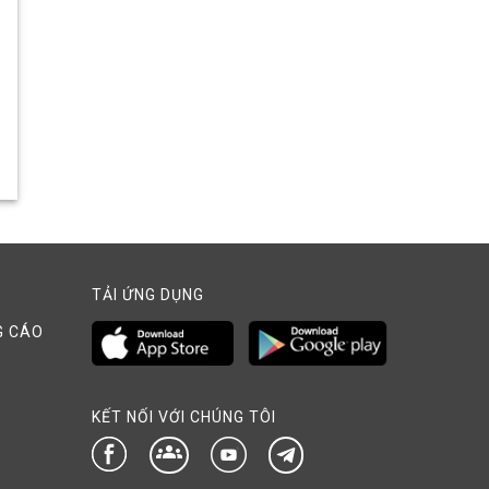
TẢI ỨNG DỤNG
G CÁO
KẾT NỐI VỚI CHÚNG TÔI
groups