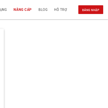
DỤNG
NÂNG CẤP
BLOG
HỖ TRỢ
ĐĂNG NHẬP