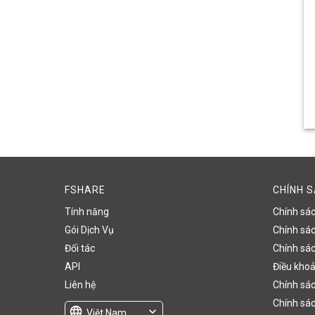
FSHARE
CHÍNH 
Tính năng
Chính sá
Gói Dịch Vụ
Chính sách
Đối tác
Chính sác
API
Điều khoả
Liên hệ
Chính sác
Chính sác
language
expand_more
Việt Nam