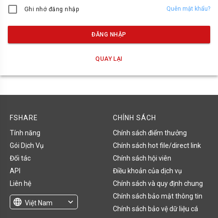
Quên mật khẩu?
Ghi nhớ đăng nhập
ĐĂNG NHẬP
QUAY LẠI
FSHARE
CHÍNH SÁCH
Tính năng
Chính sách điểm thưởng
Gói Dịch Vụ
Chính sách hot file/direct link
Đối tác
Chính sách hội viên
API
Điều khoản của dịch vụ
Liên hệ
Chính sách và quy định chung
Chính sách bảo mật thông tin
language
expand_more
Việt Nam
Chính sách bảo vệ dữ liệu cá
English