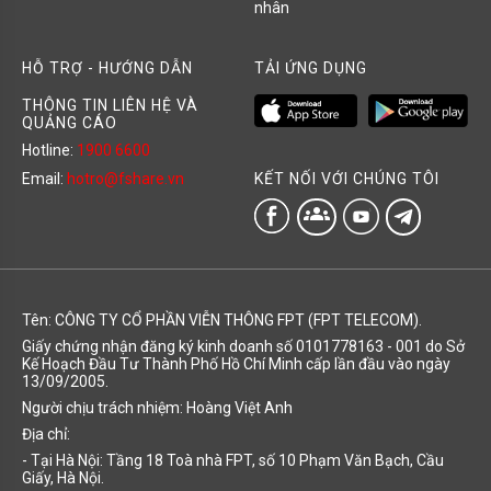
nhân
HỖ TRỢ - HƯỚNG DẪN
TẢI ỨNG DỤNG
THÔNG TIN LIÊN HỆ VÀ
QUẢNG CÁO
Hotline:
1900 6600
KẾT NỐI VỚI CHÚNG TÔI
Email:
hotro@fshare.vn
groups
Tên: CÔNG TY CỔ PHẦN VIỄN THÔNG FPT (FPT TELECOM).
Giấy chứng nhận đăng ký kinh doanh số 0101778163 - 001 do Sở
Kế Hoạch Đầu Tư Thành Phố Hồ Chí Minh cấp lần đầu vào ngày
13/09/2005.
Người chịu trách nhiệm: Hoàng Việt Anh
Địa chỉ:
- Tại Hà Nội: Tầng 18 Toà nhà FPT, số 10 Phạm Văn Bạch, Cầu
Giấy, Hà Nội.