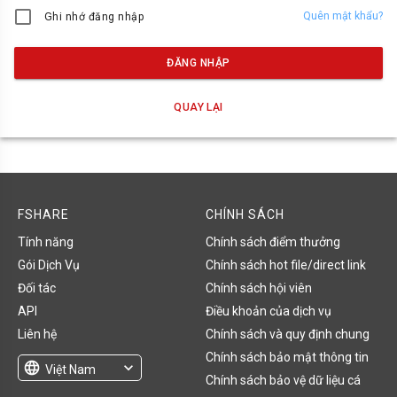
Quên mật khẩu?
Ghi nhớ đăng nhập
ĐĂNG NHẬP
QUAY LẠI
FSHARE
CHÍNH SÁCH
Tính năng
Chính sách điểm thưởng
Gói Dịch Vụ
Chính sách hot file/direct link
Đối tác
Chính sách hội viên
API
Điều khoản của dịch vụ
Liên hệ
Chính sách và quy định chung
Chính sách bảo mật thông tin
language
expand_more
Việt Nam
Chính sách bảo vệ dữ liệu cá
English