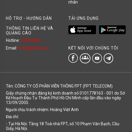
nhân
HỖ TRỢ - HƯỚNG DẪN
TẢI ỨNG DỤNG
THÔNG TIN LIÊN HỆ VÀ
QUẢNG CÁO
Hotline:
1900 6600
KẾT NỐI VỚI CHÚNG TÔI
Email:
hotro@fshare.vn
groups
Tên: CÔNG TY CỔ PHẦN VIỄN THÔNG FPT (FPT TELECOM).
Giấy chứng nhận đăng ký kinh doanh số 0101778163 - 001 do Sở
Kế Hoạch Đầu Tư Thành Phố Hồ Chí Minh cấp lần đầu vào ngày
13/09/2005.
Người chịu trách nhiệm: Hoàng Việt Anh
Địa chỉ:
- Tại Hà Nội: Tầng 18 Toà nhà FPT, số 10 Phạm Văn Bạch, Cầu
Giấy, Hà Nội.