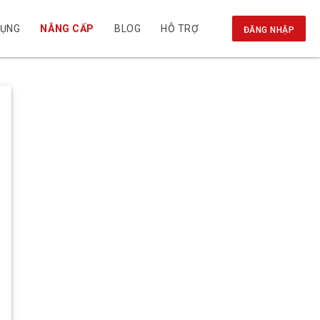
DỤNG
NÂNG CẤP
BLOG
HỖ TRỢ
ĐĂNG NHẬP