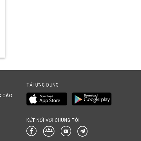
TẢI ỨNG DỤNG
G CÁO
KẾT NỐI VỚI CHÚNG TÔI
groups