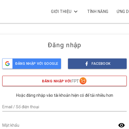
keyboard_arrow_down
GIỚI THIỆU
TÍNH NĂNG
ỨNG 
Đăng nhập
ĐĂNG NHẬP VỚI GOOGLE
FACEBOOK
ĐĂNG NHẬP VỚI
Hoặc đăng nhập vào tài khoản hiện có để tải nhiều hơn
Email / Số điện thoại
visibility
Mật khẩu