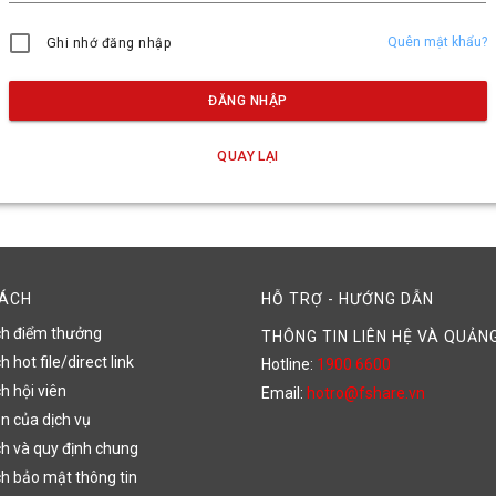
Quên mật khẩu?
Ghi nhớ đăng nhập
ĐĂNG NHẬP
QUAY LẠI
SÁCH
HỖ TRỢ - HƯỚNG DẪN
ch điểm thưởng
THÔNG TIN LIÊN HỆ VÀ QUẢN
 hot file/direct link
Hotline:
1900 6600
h hội viên
Email:
hotro@fshare.vn
n của dịch vụ
h và quy định chung
h bảo mật thông tin