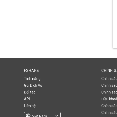
FSHARE
CHÍNH 
Tính năng
Chính sá
Gói Dịch Vụ
Chính sách
Đối tác
Chính sác
API
Điều khoả
Liên hệ
Chính sác
Chính sác
language
expand_more
Việt Nam