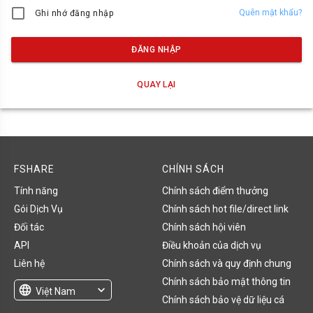
Quên mật khẩu?
Ghi nhớ đăng nhập
ĐĂNG NHẬP
QUAY LẠI
FSHARE
CHÍNH SÁCH
Tính năng
Chính sách điểm thưởng
Gói Dịch Vụ
Chính sách hot file/direct link
Đối tác
Chính sách hội viên
API
Điều khoản của dịch vụ
Liên hệ
Chính sách và quy định chung
Chính sách bảo mật thông tin
language
expand_more
Việt Nam
Chính sách bảo vệ dữ liệu cá
English