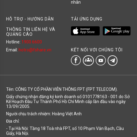
nhân
HỖ TRỢ - HƯỚNG DẪN
TẢI ỨNG DỤNG
THÔNG TIN LIÊN HỆ VÀ
QUẢNG CÁO
Hotline:
1900 6600
KẾT NỐI VỚI CHÚNG TÔI
Email:
hotro@fshare.vn
groups
Tên: CÔNG TY CỔ PHẦN VIỄN THÔNG FPT (FPT TELECOM).
Giấy chứng nhận đăng ký kinh doanh số 0101778163 - 001 do Sở
Kế Hoạch Đầu Tư Thành Phố Hồ Chí Minh cấp lần đầu vào ngày
13/09/2005.
Người chịu trách nhiệm: Hoàng Việt Anh
Địa chỉ:
- Tại Hà Nội: Tầng 18 Toà nhà FPT, số 10 Phạm Văn Bạch, Cầu
Giấy, Hà Nội.