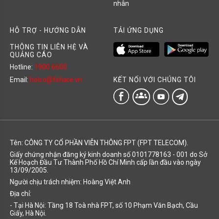
nhân
HỖ TRỢ - HƯỚNG DẪN
TẢI ỨNG DỤNG
THÔNG TIN LIÊN HỆ VÀ
QUẢNG CÁO
Hotline:
1900 6600
KẾT NỐI VỚI CHÚNG TÔI
Email:
hotro@fshare.vn
groups
Tên: CÔNG TY CỔ PHẦN VIỄN THÔNG FPT (FPT TELECOM).
Giấy chứng nhận đăng ký kinh doanh số 0101778163 - 001 do Sở
Kế Hoạch Đầu Tư Thành Phố Hồ Chí Minh cấp lần đầu vào ngày
13/09/2005.
Người chịu trách nhiệm: Hoàng Việt Anh
Địa chỉ:
- Tại Hà Nội: Tầng 18 Toà nhà FPT, số 10 Phạm Văn Bạch, Cầu
Giấy, Hà Nội.