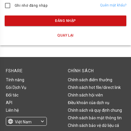
Quên mật khẩu?
Ghi nhớ đăng nhập
ĐĂNG NHẬP
QUAY LẠI
FSHARE
CHÍNH SÁCH
Tính năng
Chính sách điểm thưởng
Gói Dịch Vụ
Chính sách hot file/direct link
Đối tác
Chính sách hội viên
API
Điều khoản của dịch vụ
Liên hệ
Chính sách và quy định chung
Chính sách bảo mật thông tin
language
expand_more
Việt Nam
Chính sách bảo vệ dữ liệu cá
English