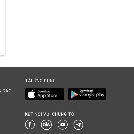
TẢI ỨNG DỤNG
G CÁO
KẾT NỐI VỚI CHÚNG TÔI
groups