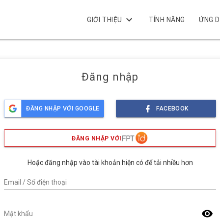
keyboard_arrow_down
GIỚI THIỆU
TÍNH NĂNG
ỨNG 
Đăng nhập
ĐĂNG NHẬP VỚI GOOGLE
FACEBOOK
ĐĂNG NHẬP VỚI
Hoặc đăng nhập vào tài khoản hiện có để tải nhiều hơn
Email / Số điện thoại
visibility
Mật khẩu