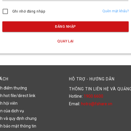
Quên mật khẩu?
Ghi nhớ đăng nhập
ĐĂNG NHẬP
QUAY LẠI
SÁCH
HỖ TRỢ - HƯỚNG DẪN
ch điểm thưởng
THÔNG TIN LIÊN HỆ VÀ QUẢN
 hot file/direct link
Hotline:
1900 6600
h hội viên
Email:
hotro@fshare.vn
n của dịch vụ
h và quy định chung
h bảo mật thông tin