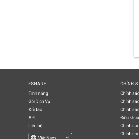
FSHARE
CHÍNH 
Tính năng
Chính sá
Gói Dịch Vụ
Chính sách
Đối tác
Chính sác
API
Điều khoả
Liên hệ
Chính sác
Chính sác
language
expand_more
Việt Nam