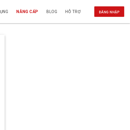
DỤNG
NÂNG CẤP
BLOG
HỖ TRỢ
ĐĂNG NHẬP