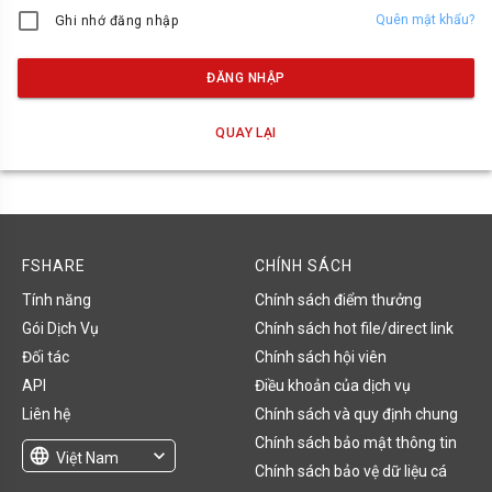
Quên mật khẩu?
Ghi nhớ đăng nhập
ĐĂNG NHẬP
QUAY LẠI
FSHARE
CHÍNH SÁCH
Tính năng
Chính sách điểm thưởng
Gói Dịch Vụ
Chính sách hot file/direct link
Đối tác
Chính sách hội viên
API
Điều khoản của dịch vụ
Liên hệ
Chính sách và quy định chung
Chính sách bảo mật thông tin
language
expand_more
Việt Nam
Chính sách bảo vệ dữ liệu cá
English