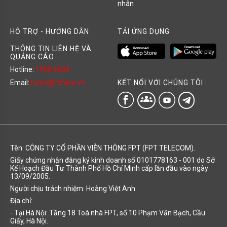
nhân
HỖ TRỢ - HƯỚNG DẪN
TẢI ỨNG DỤNG
THÔNG TIN LIÊN HỆ VÀ
QUẢNG CÁO
Hotline:
1900 6600
KẾT NỐI VỚI CHÚNG TÔI
Email:
hotro@fshare.vn
groups
Tên: CÔNG TY CỔ PHẦN VIỄN THÔNG FPT (FPT TELECOM).
Giấy chứng nhận đăng ký kinh doanh số 0101778163 - 001 do Sở
Kế Hoạch Đầu Tư Thành Phố Hồ Chí Minh cấp lần đầu vào ngày
13/09/2005.
Người chịu trách nhiệm: Hoàng Việt Anh
Địa chỉ:
- Tại Hà Nội: Tầng 18 Toà nhà FPT, số 10 Phạm Văn Bạch, Cầu
Giấy, Hà Nội.