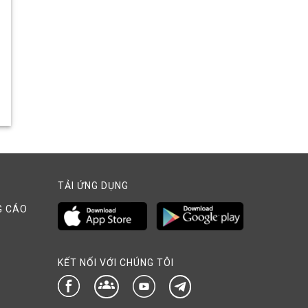
TẢI ỨNG DỤNG
G CÁO
KẾT NỐI VỚI CHÚNG TÔI
groups