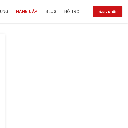
DỤNG
NÂNG CẤP
BLOG
HỖ TRỢ
ĐĂNG NHẬP