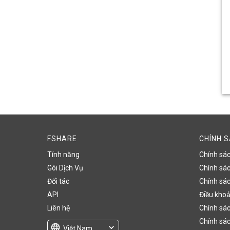
FSHARE
CHÍNH 
Tính năng
Chính sá
Gói Dịch Vụ
Chính sách
Đối tác
Chính sác
API
Điều khoả
Liên hệ
Chính sác
Chính sác
language
expand_more
Việt Nam