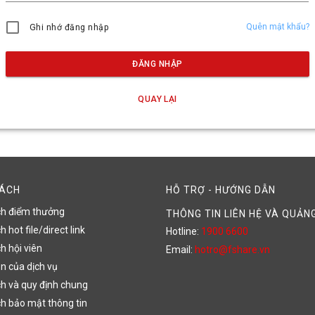
Quên mật khẩu?
Ghi nhớ đăng nhập
ĐĂNG NHẬP
QUAY LẠI
SÁCH
HỖ TRỢ - HƯỚNG DẪN
ch điểm thưởng
THÔNG TIN LIÊN HỆ VÀ QUẢN
 hot file/direct link
Hotline:
1900 6600
h hội viên
Email:
hotro@fshare.vn
n của dịch vụ
h và quy định chung
h bảo mật thông tin