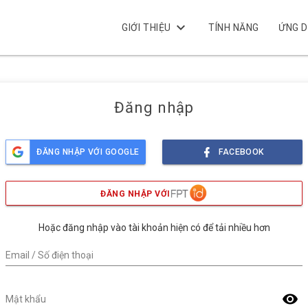
keyboard_arrow_down
GIỚI THIỆU
TÍNH NĂNG
ỨNG 
Đăng nhập
ĐĂNG NHẬP VỚI GOOGLE
FACEBOOK
ĐĂNG NHẬP VỚI
Hoặc đăng nhập vào tài khoản hiện có để tải nhiều hơn
Email / Số điện thoại
visibility
Mật khẩu