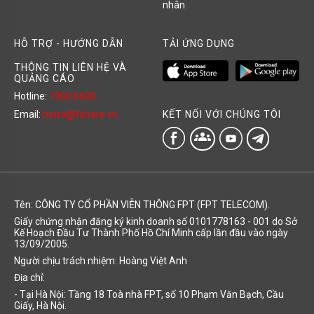
nhân
HỖ TRỢ - HƯỚNG DẪN
TẢI ỨNG DỤNG
THÔNG TIN LIÊN HỆ VÀ
QUẢNG CÁO
Hotline:
1900 6600
KẾT NỐI VỚI CHÚNG TÔI
Email:
hotro@fshare.vn
groups
Tên: CÔNG TY CỔ PHẦN VIỄN THÔNG FPT (FPT TELECOM).
Giấy chứng nhận đăng ký kinh doanh số 0101778163 - 001 do Sở
Kế Hoạch Đầu Tư Thành Phố Hồ Chí Minh cấp lần đầu vào ngày
13/09/2005.
Người chịu trách nhiệm: Hoàng Việt Anh
Địa chỉ:
- Tại Hà Nội: Tầng 18 Toà nhà FPT, số 10 Phạm Văn Bạch, Cầu
Giấy, Hà Nội.