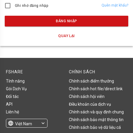
Quên mật khẩu?
Ghi nhớ đăng nhập
ĐĂNG NHẬP
QUAY LẠI
FSHARE
CHÍNH SÁCH
Tính năng
Chính sách điểm thưởng
Gói Dịch Vụ
Chính sách hot file/direct link
Đối tác
Chính sách hội viên
API
Điều khoản của dịch vụ
Liên hệ
Chính sách và quy định chung
Chính sách bảo mật thông tin
language
expand_more
Việt Nam
Chính sách bảo vệ dữ liệu cá
English